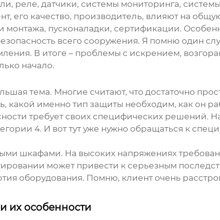
и, реле, датчики, системы мониторинга, системы
т, его качество, производитель, влияют на общу
сти монтажа, пусконаладки, сертификации. Особе
безопасность всего сооружения. Я помню один слу
ения. В итоге – проблемы с искрением, возгоран
лько начало.
льшая тема. Многие считают, что достаточно про
ь, какой именно тип защиты необходим, как он ра
ности требует своих специфических решений. На
егории 4. И вот тут уже нужно обращаться к спе
ыми шкафами. На высоких напряжениях требован
ировании может привести к серьезным последств
тия оборудования. Помню, клиент очень расстрои
 их особенности