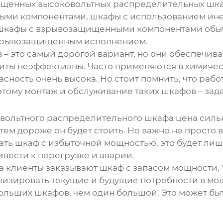
щенных высоковольтных распределительных шк
ми компонентами, шкафы с использованием инер
 шкафы с взрывозащищенными компонентами обыч
 взрывозащищенным исполнением.
 – это самый дорогой вариант, но они обеспечив
щиты неэффективны. Часто применяются в химич
пасность очень высока. Но стоит помнить, что раб
тому монтаж и обслуживание таких шкафов – зад
вольтного распределительного шкафа цена
сильн
тем дороже он будет стоить. Но важно не просто
ать шкаф с избыточной мощностью, это будет лишн
вести к перегрузке и аварии.
а клиенты заказывают шкаф с запасом мощности, 'н
лизировать текущие и будущие потребности в мо
больших шкафов, чем один большой. Это может б