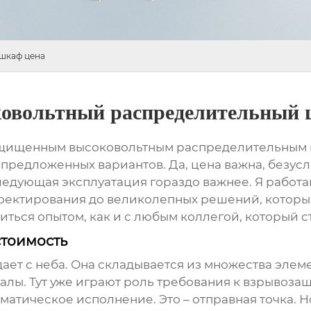
шкаф цена
овольтный распределительный 
щищенным высоковольтным распределительным
 предложенных вариантов. Да, цена важна, безусл
едующая эксплуатация гораздо важнее. Я работаю
роектирования до великолепных решений, которы
литься опытом, как и с любым коллегой, который 
стоимость
дает с неба. Она складывается из множества элеме
алы. Тут уже играют роль требования к взрывоз
 климатическое исполнение. Это – отправная точка. 