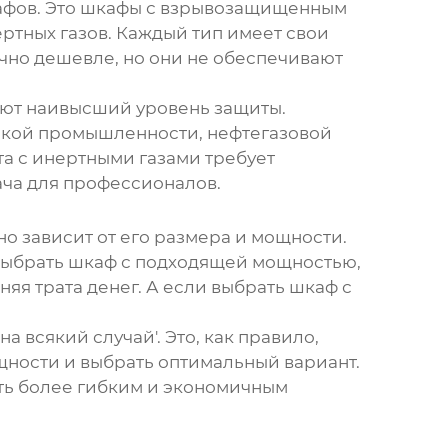
афов
. Это шкафы с взрывозащищенным
тных газов. Каждый тип имеет свои
но дешевле, но они не обеспечивают
ают наивысший уровень защиты.
еской промышленности, нефтегазовой
ота с инертными газами требует
ача для профессионалов.
о зависит от его размера и мощности.
 выбрать шкаф с подходящей мощностью,
яя трата денег. А если выбрать шкаф с
а всякий случай'. Это, как правило,
щности и выбрать оптимальный вариант.
ыть более гибким и экономичным