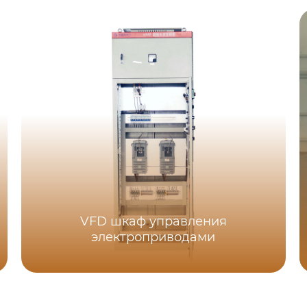
VFD шкаф управления
электроприводами