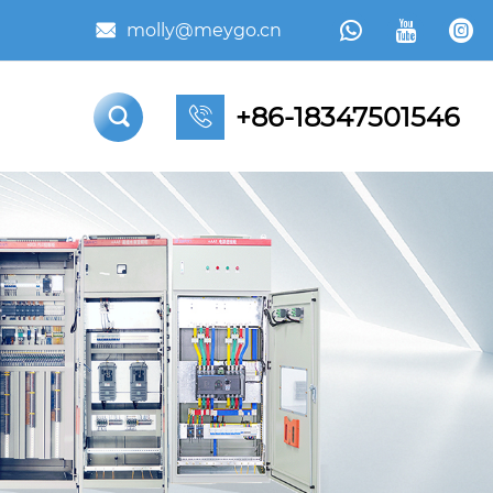



molly@meygo.cn

+86-18347501546

