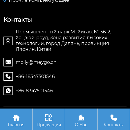
Прочие комплектующие
Контакты
Промышленный парк Мэйигао, № 56-2,
Хоцзюй-роуд, Зона развития высоких

технологий, город Далянь, провинция
Ляонин, Китай
molly@meygo.cn

+86-18347501546

+8618347501546

Авторское право©ООО Ляонин Мэйигао Электро




Автоматизация Оборудования
Главная
Продукция
О Hас
Контакты