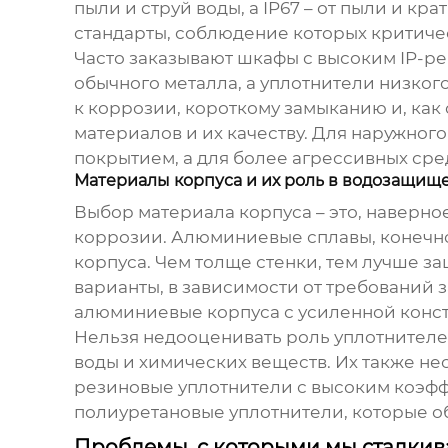
пыли и струй воды, а IP67 – от пыли и к
стандарты, соблюдение которых критиче
Часто заказывают шкафы с высоким IP-ре
обычного металла, а уплотнители низкого
к коррозии, короткому замыканию и, как
материалов и их качеству. Для наружно
покрытием, а для более агрессивных ср
Материалы корпуса и их роль в водозащищ
Выбор материала корпуса – это, наверное
коррозии. Алюминиевые сплавы, конечно,
корпуса. Чем толще стенки, тем лучше 
варианты, в зависимости от требований 
алюминиевые корпуса с усиленной конс
Нельзя недооценивать роль уплотнителе
воды и химических веществ. Их также н
резиновые уплотнители с высоким коэфф
полиуретановые уплотнители, которые о
Проблемы, с которыми мы сталкив