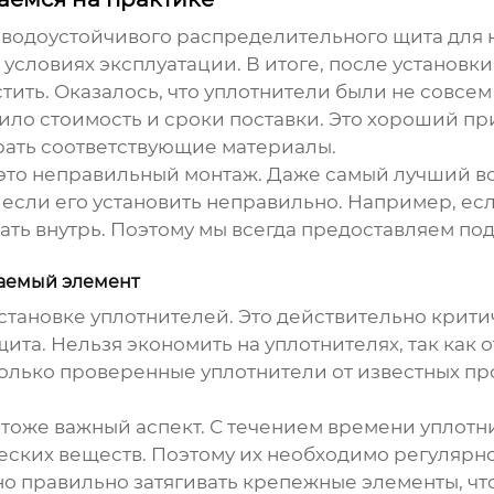
е
водоустойчивого распределительного щита
для 
 условиях эксплуатации. В итоге, после установки
тить. Оказалось, что уплотнители были не совсе
ло стоимость и сроки поставки. Это хороший пр
рать соответствующие материалы.
 это неправильный монтаж. Даже самый лучший
в
 если его установить неправильно. Например, ес
кать внутрь. Поэтому мы всегда предоставляем п
ваемый элемент
становке уплотнителей. Это действительно крит
щита
. Нельзя экономить на уплотнителях, так как 
только проверенные уплотнители от известных п
тоже важный аспект. С течением времени уплотни
еских веществ. Поэтому их необходимо регулярн
но правильно затягивать крепежные элементы, чт