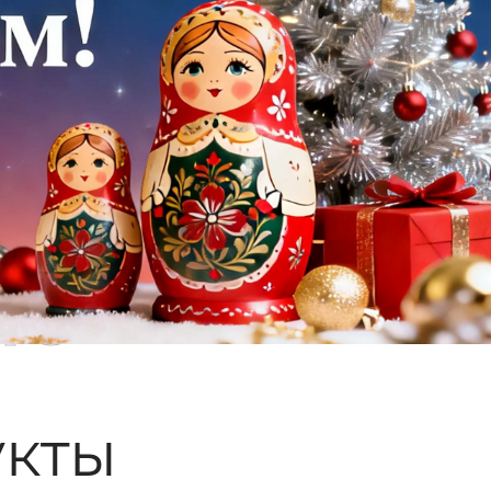
ые
кты