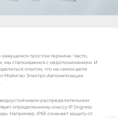
м кажущемся простом термине. Часто,
х, мы сталкиваемся с недопониманием. И
поделиться опытом, что на самом деле
ин Мэйигао Электро Автоматизация
.
водоустойчивом распределительном
вует определенному классу IP (Ingress
оды. Например, IP65 означает защиту от