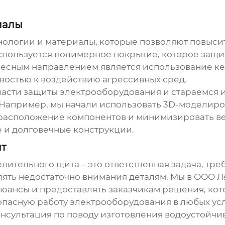
иалы
нологии и материалы, которые позволяют повыс
спользуется полимерное покрытие, которое защи
ресным направлением является использование к
востью к воздействию агрессивных сред.
ласти защиты электрооборудования и стараемся
. Например, мы начали использовать 3D-моделиро
 расположение компонентов и минимизировать ве
е и долговечные конструкции.
ыт
елительного щита
– это ответственная задача, тр
елять недостаточно внимания деталям. Мы в ООО 
юансы и предоставлять заказчикам решения, кот
опасную работу электрооборудования в любых ус
консультация по поводу изготовления
водоустойчи