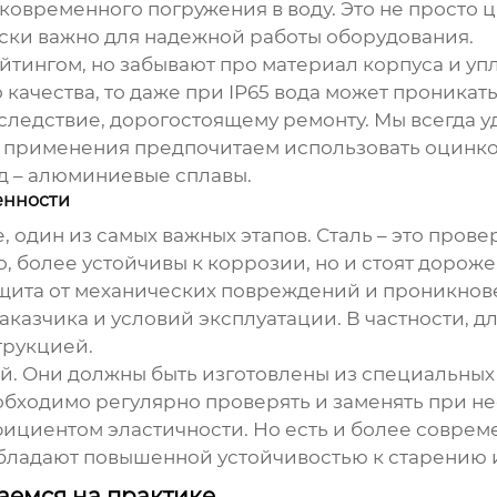
ратковременного погружения в воду. Это не прост
ски важно для надежной работы оборудования.
йтингом, но забывают про материал корпуса и упл
 качества, то даже при IP65 вода может проникат
 следствие, дорогостоящему ремонту. Мы всегда
го применения предпочитаем использовать оцинк
ед – алюминиевые сплавы.
енности
, один из самых важных этапов. Сталь – это пров
 более устойчивы к коррозии, но и стоят дороже
защита от механических повреждений и проникнов
заказчика и условий эксплуатации. В частности, 
трукцией.
й. Они должны быть изготовлены из специальных
еобходимо регулярно проверять и заменять при н
ициентом эластичности. Но есть и более соврем
бладают повышенной устойчивостью к старению 
аемся на практике