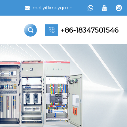



molly@meygo.cn

+86-18347501546

