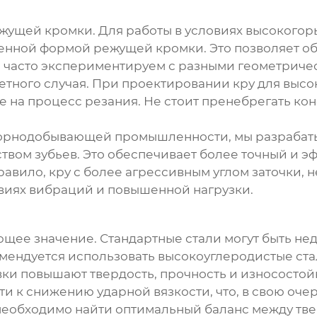
ущей кромки. Для работы в условиях высокогорья
ленной формой режущей кромки. Это позволяет о
ы часто экспериментируем с разными геометрич
етного случая. При проектировании кру для высо
 на процесс резания. Не стоит пренебрегать ко
 горнодобывающей промышленности, мы разрабат
вом зубьев. Это обеспечивает более точный и эф
равило, кру с более агрессивным углом заточки, 
виях вибраций и повышенной нагрузки.
щее значение. Стандартные стали могут быть не
омендуется использовать высокоуглеродистые ста
ки повышают твердость, прочность и износостойко
и к снижению ударной вязкости, что, в свою оче
 необходимо найти оптимальный баланс между тве