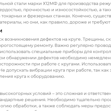
альной стали марки Х12МФ для производства режу
вердостью, прочностью и износостойкостью, а та
 токарных и фрезерных станках. Конечно, существ
териалы, но они, как правило, дороже и требуют
и
к возникновения дефектов на круге. Трещины, с
орогостоящему ремонту. Важно регулярно провод
использовать специальные приборы для контроля 
При обнаружении дефектов необходимо немедленн
сторожности при работе с кругами. Использовать
е допускать вибрации круга при работе, так как 
ления круга к оборудованию.
ысокогорных условий – это сложная и ответстве
 стандартные решения. Необходимо тщательно про
огию обработки, а также соблюдать меры предо