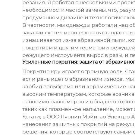
резания. Я работал с несколькими проек
необходимости частой замены, что, разум
продуманном дизайне и технологическо
В частности, мы однажды работали над 
заказчик хотел использовать стандартные
изнашивается из-за абразивной пыли, кот
покрытием и другим геометрии режущей 
режущего инструмента вырос в разы, и п
Усиленные покрытия: защита от абразивног
Покрытие кру играет огромную роль. Ста
если речь идет о абразивном износе. М
карбид вольфрама или керамические нан
высоким температурам, которые возникаю
наносимо равномерно и обладало хороше
таких как плазменное напыление, может
Кстати, в ООО Ляонин Мэйигао Электро 
нанесения защитных покрытий на режущи
решения, которые соответствуют самым 