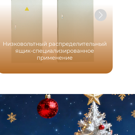
Низковольтный распределительный
ящик-специализированное
применение