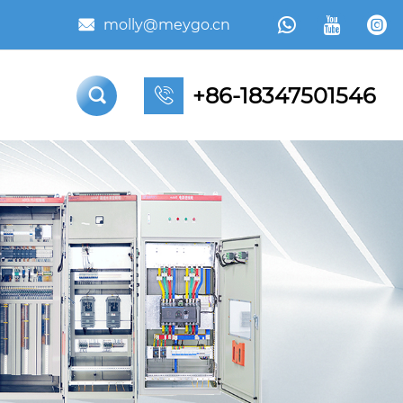



molly@meygo.cn

+86-18347501546

