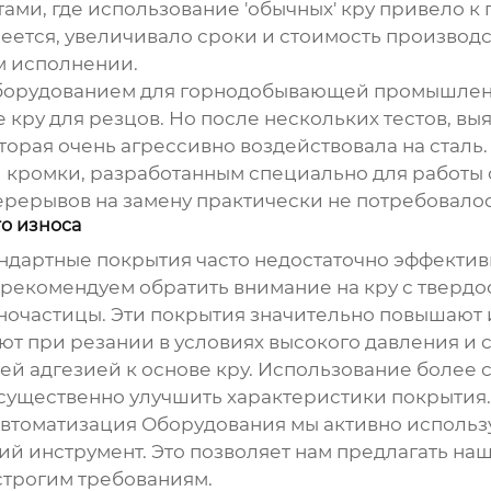
тами, где использование 'обычных' кру привело 
еется, увеличивало сроки и стоимость производст
м исполнении.
оборудованием для горнодобывающей промышленн
 кру для резцов. Но после нескольких тестов, в
орая очень агрессивно воздействовала на сталь.
кромки, разработанным специально для работы с
ерерывов на замену практически не потребовалос
о износа
ндартные покрытия часто недостаточно эффектив
ы рекомендуем обратить внимание на кру с тве
очастицы. Эти покрытия значительно повышают и
т при резании в условиях высокого давления и 
й адгезией к основе кру. Использование более 
 существенно улучшить характеристики покрытия.
Автоматизация Оборудования мы активно исполь
й инструмент. Это позволяет нам предлагать н
строгим требованиям.