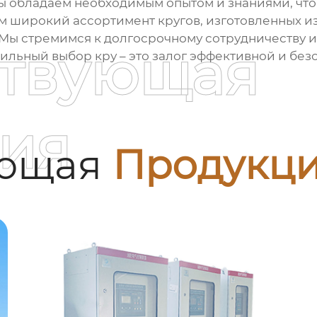
ы обладаем необходимым опытом и знаниями, что
м широкий ассортимент кругов, изготовленных и
Мы стремимся к долгосрочному сотрудничеству 
ствующая
вильный выбор кру – это залог эффективной и без
ия
ующая
Продукц