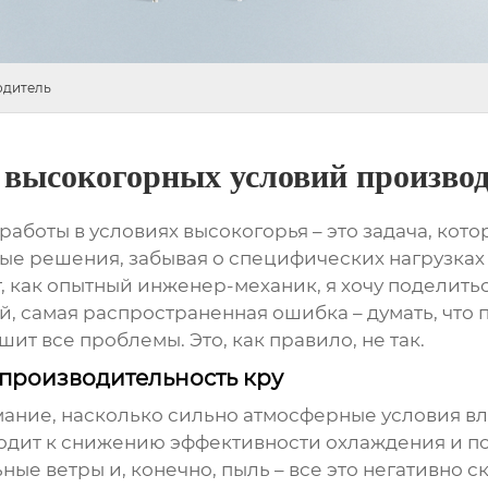
одитель
 высокогорных условий произво
аботы в условиях высокогорья – это задача, кото
ые решения, забывая о специфических нагрузках 
от, как опытный инженер-механик, я хочу подели
, самая распространенная ошибка – думать, что 
ит все проблемы. Это, как правило, не так.
производительность кру
имание, насколько сильно атмосферные условия вл
одит к снижению эффективности охлаждения и п
ые ветры и, конечно, пыль – все это негативно с