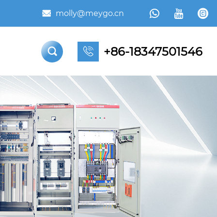



molly@meygo.cn

+86-18347501546

