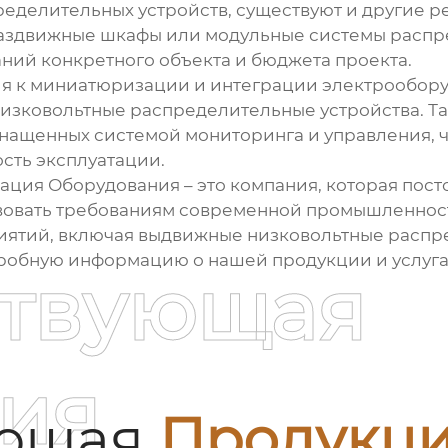
ределительных устройств
, существуют и другие 
аздвижные шкафы или модульные системы распр
ний конкретного объекта и бюджета проекта.
я к миниатюризации и интеграции электрооборуд
изковольтные распределительные устройства
. 
снащенных системой мониторинга и управления, 
сть эксплуатации.
ция Оборудования – это компания, которая пост
тствовать требованиям современной промышленно
иятий, включая
выдвижные низковольтные распр
робную информацию о нашей продукции и услугах
ствующая
ия
ующая
Продукц