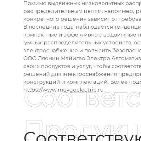
Помимо
выдвижных низковольтных расп
распределительным цепям, например, р
конкретного решения зависит от требова
В последние годы наблюдается тенденци
компактные и эффективные
выдвижные н
'умных' распределительных устройств, о
электроснабжение и повысить безопасно
ООО Ляонин Мэйигао Электро Автоматиза
своих продуктов и услуг, чтобы соотве
решений для электроснабжения предпр
конструкций и комплектаций. Более под
Соответ
https://www.meygoelectric.ru
.
Продукц
Соответств