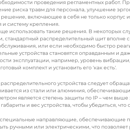
еобходимости проведения регламентных работ. П
ние риска травм для персонала, улучшение эрго
 решение, включающее в себя не только корпус и
и систему крепления.
бще использовать такие решения. В некоторых сл
, стандартный распределительный щит вполне сп
бслуживания, или если необходимо быстро реаги
льные устройства
становятся оправданным и да
ости эксплуатации, например, уровень вибрации,
товый комплект и установить его 'как есть'.
 распределительного устройства
следует обраща
авливается из стали или алюминия, обеспечивающ
ром является степень защиты по IP – чем выше 
 габариты и вес устройства, чтобы убедиться, что
я специальные направляющие, обеспечивающие 
ть ручными или электрическими, что позволяет 