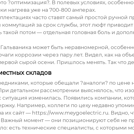
 это ?оптимизация?. В полевых условиях, особенно
и нагрева уже на 700-800 амперах.
лектациях часто ставят самый простой ручной пр
и коммутаций за срок службы, этот люфт приводит
 такой потом — отдельная головная боль и допо
 Гальваника может быть неравномерной, особенно
 очаги коррозии через пару лет. Видел, как на об
первой сырой осени. Пришлось менять. Так что д
 местных складов
редниками, которые обещали ?аналоги? по цене 
 При детальном рассмотрении выяснялось, что из
ас ситуация изменилась. Появились компании, ко
ержку. Например, коллеги по цеху недавно упом
на их сайт —
https://www.meygoelectric.ru
. Видно, 
. Важный момент — они позиционируют себя не пр
ело: есть технические специалисты, с которыми м