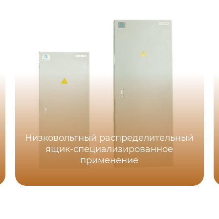
Низковольтный распределительный
ящик-специализированное
применение