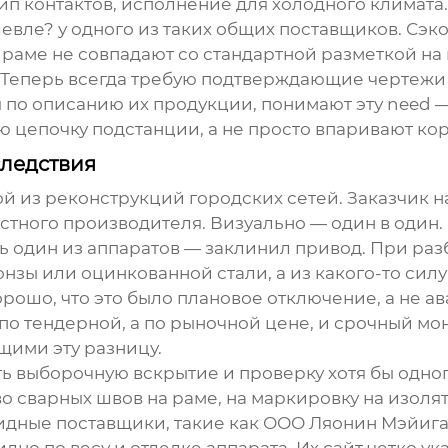
ип контактов, исполнение для холодного климата.
евле? у одного из таких общих поставщиков. Сэк
 раме не совпадают со стандартной разметкой на
. Теперь всегда требую подтверждающие чертежи
я по описанию их продукции, понимают эту need —
ю цепочку подстанции, а не просто впаривают кор
следствия
й из реконструкций городских сетей. Заказчик н
стного производителя. Визуально — один в один
 один из аппаратов — заклинил привод. При разб
нзы или оцинкованной стали, а из какого-то силу
орошо, что это было плановое отключение, а не 
по тендерной, а по рыночной цене, и срочный мон
щими эту разницу.
ть выборочную вскрытие и проверку хотя бы одно
во сварных швов на раме, на маркировку на изоля
идные поставщики, такие как
ООО Ляонин Мэйиг