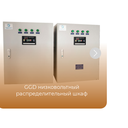
Низ
GGD низковольтный
ящ
распределительный шкаф