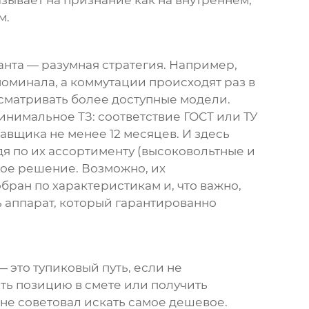
казывает на признание как на внутреннем,
м.
ианта — разумная стратегия. Например,
номинала, а коммутации происходят раз в
ссматривать более доступные модели.
минимальное ТЗ: соответствие ГОСТ или ТУ
авщика не менее 12 месяцев. И здесь
судя по их ассортименту (высоковольтные и
ное решение. Возможно, их
бран по характеристикам и, что важно,
ь аппарат, который гарантированно
— это тупиковый путь, если не
ыть позицию в смете или получить
не советовал искать самое дешевое.