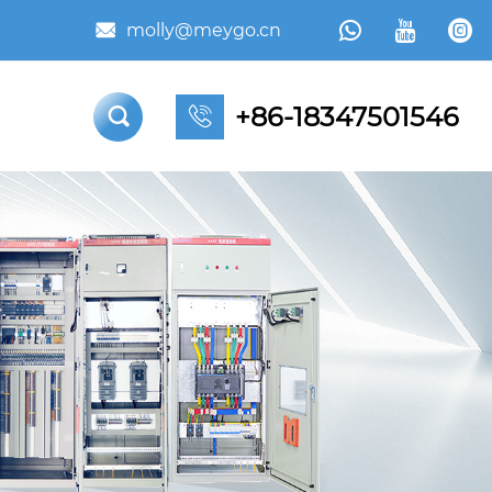



molly@meygo.cn

+86-18347501546

