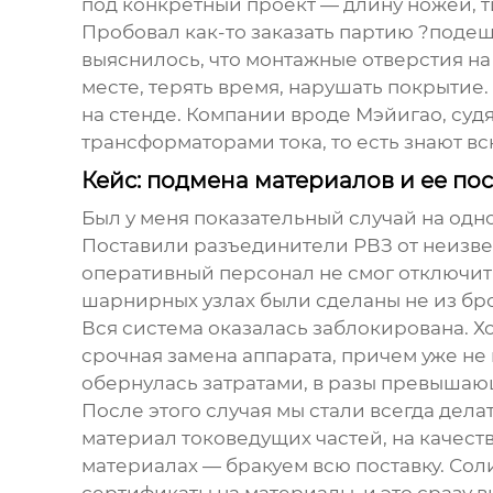
под конкретный проект — длину ножей, т
Пробовал как-то заказать партию ?подеш
выяснилось, что монтажные отверстия на
месте, терять время, нарушать покрытие
на стенде. Компании вроде Мэйигао, суд
трансформаторами тока, то есть знают вс
Кейс: подмена материалов и ее по
Был у меня показательный случай на одно
Поставили
разъединители РВЗ
от неизве
оперативный персонал не смог отключить
шарнирных узлах были сделаны не из бро
Вся система оказалась заблокирована. Х
срочная замена аппарата, причем уже не 
обернулась затратами, в разы превышаю
После этого случая мы стали всегда дела
материал токоведущих частей, на качест
материалах — бракуем всю поставку. Сол