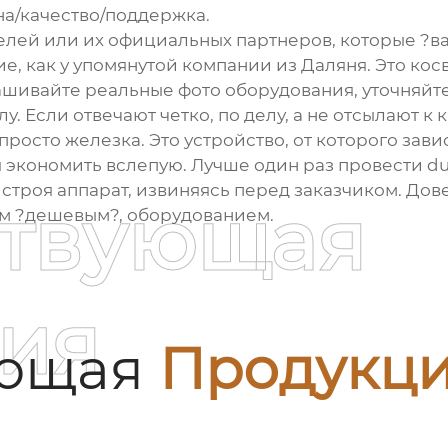
а/качество/поддержка.
лей или их официальных партнеров, которые ?вари
е, как у упомянутой компании из Даляня. Это кос
рашивайте реальные фото оборудования, уточняйте
у. Если отвечают четко, по делу, а не отсылают к 
просто железка. Это устройство, от которого зав
экономить вслепую. Лучше один раз провести due
троя аппарат, извиняясь перед заказчиком. Дове
ствующая
ым ?дешевым?, оборудованием.
ия
ующая
Продукц