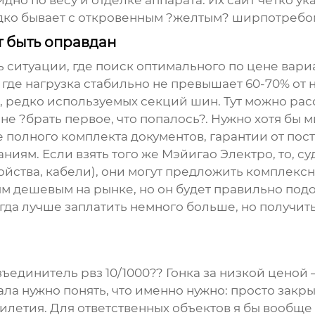
дно по весу и отделке аппарата. Их сайт четко у
едко бывает с откровенным ?желтым? ширпотребо
т быть оправдан
ть ситуации, где поиск оптимального по цене вар
 где нагрузка стабильно не превышает 60-70% от 
, редко используемых секций шин. Тут можно ра
не ?брать первое, что попалось?. Нужно хотя бы 
 полного комплекта документов, гарантии от пост
ниям. Если взять того же
Мэйигао Электро
, то, 
йства, кабели), они могут предложить комплекс
м дешевым на рынке, но он будет правильно подо
гда лучше заплатить немного больше, но получит
зъединитель рвз 10/1000?? Гонка за низкой ценой 
ла нужно понять, что именно нужно: просто закр
летия. Для ответственных объектов я бы вообще 