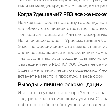
сертификаты на материалы, и это сразу ви
так и на международном рынках, а это р
Когда ?дешевый? РВЗ все же може
Нельзя все грести под одну гребенку. Ес
для объектов с низкой ответственностью,
полгода для ревизии. Или для резервных
Но ключевое слово — ?рассматривать?, а 
(именно российским, это важно), наличие
опять возвращаемся к профильным компа
низковольтные распределительные устро
разъединитель РВЗ 10/1000
будет не самы
будет иметь техническую поддержку. Ино
встанет на место и прослужит весь срок.
Выводы и личные рекомендации
Итак, что в сухом остатке про ?дешево ра
подкреплена техническим аудитом. Снача
работоспособное оборудование на десяти