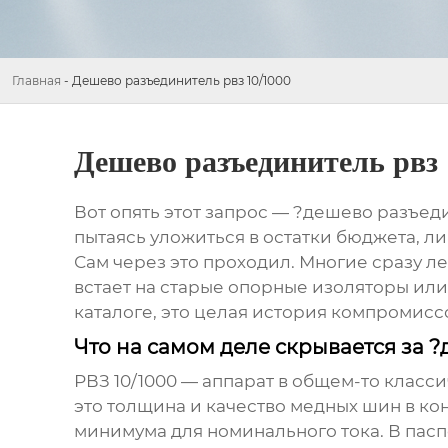
Главная
-
Дешево разъединитель рвз 10/1000
Дешево разъединитель рвз 
Вот опять этот запрос — ?дешево разъед
пытаясь уложиться в остатки бюджета, л
Сам через это проходил. Многие сразу ле
встает на старые опорные изоляторы или
каталоге, это целая история компромиссо
Что на самом деле скрывается за 
РВЗ 10/1000 — аппарат в общем-то класси
это толщина и качество медных шин в кон
минимума для номинального тока. В пасп