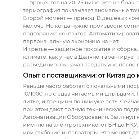
— процентов на 20-25 ниже. Это не брак,
термография показывает аномальные точк
Второй момент — привод. В дешевых комп
мелочь. Но когда нужно произвести сотн
подгоранию контактов. Автоматизировать
первоначальную экономию на нет.
И третье — защитное покрытие и сборка.
климате, как у нас в Даляне, гарантирует
разъединитель начал заедать уже после 
Опыт с поставщиками: от Китая до
Раньше часто работал с локальными пос
10/1000, но с едва читаемыми шильдами.
литье, и трещины по ним уже есть. Сейч
при этом дают полную техническую подд
Автоматизация Оборудования
. Заглянул 
именно на электротехнике, от ВН до НКУ
или глубокие интеграторы. Это меняет д