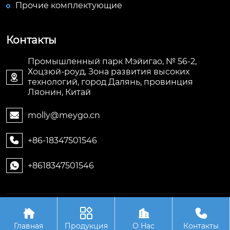
Прочие комплектующие
Контакты
Промышленный парк Мэйигао, № 56-2,
Хоцзюй-роуд, Зона развития высоких

технологий, город Далянь, провинция
Ляонин, Китай
molly@meygo.cn

+86-18347501546

+8618347501546

Авторское право©ООО Ляонин Мэйигао Электро




Автоматизация Оборудования
Главная
Продукция
О Hас
Контакты