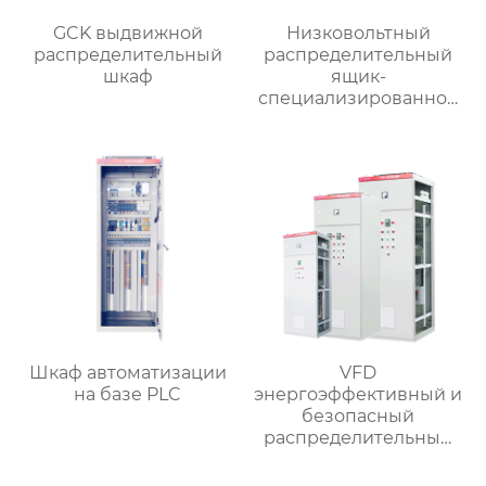
GCK выдвижной
Низковольтный
распределительный
распределительный
шкаф
ящик-
специализированное
применение
Шкаф автоматизации
VFD
на базе PLC
энергоэффективный и
безопасный
распределительный
шкаф