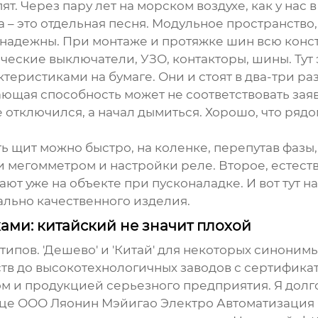
. Через пару лет на морском воздухе, как у нас в
– это отдельная песня. Модульное пространство
ненадежны. При монтаже и протяжке шин всю конс
ические выключатели, УЗО, контакторы, шины. Ту
еристиками на бумаге. Они и стоят в два-три ра
ающая способность может не соответствовать зая
отключился, а начал дымиться. Хорошо, что рядо
ь щит можно быстро, на коленке, перепутав фазы,
 мегомметром и настройки реле. Второе, естест
ают уже на объекте при пусконаладке. И вот тут 
ально качественного изделия.
ами: китайский не значит плохой
ипов. 'Дешево' и 'Китай' для некоторых синонимы.
тв до высокотехнологичных заводов с сертифика
 и продукцией серьезного предприятия. Я долг
ице
ООО Ляонин Мэйигао Электро Автоматизация