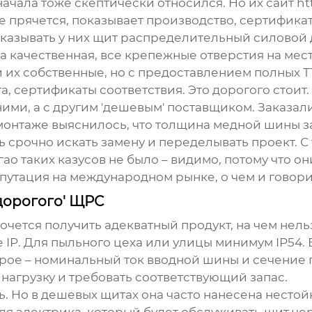
начала тоже скептически относился. Но их сайт
ht
е прячется, показывает производство, сертификат
казывать у них
щит распределительный силовой
ка качественная, все крепежные отверстия на мес
и их собственные, но с предоставлением полных ТТ
а, сертификаты соответствия. Это дорогого стоит.
 ними, а с другим 'дешевым' поставщиком. Заказа
монтаже выяснилось, что толщина медной шины за
 срочно искать замену и переделывать проект. С 
ао таких казусов не было – видимо, потому что о
епутация на международном рынке, о чем и говори
дорогого' ЩРС
хочется получить адекватный продукт, на чем нел
IP. Для пыльного цеха или улицы минимум IP54. В
торое – номинальный ток вводной шины и сечение
 нагрузку и требовать соответствующий запас.
чь. Но в дешевых щитах она часто нанесена нест