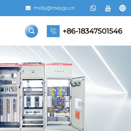



molly@meygo.cn

+86-18347501546

