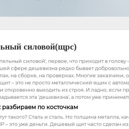
льный силовой(щрс)
ьный силовой', первое, что приходит в голову – э
ашей сфере дешевизна редко бывает добровольной
х, на сборке, на проверках. Многие заказчики, ос
о щит – это не просто металлический ящик с автом
то и откровенно выходить из строя. И ладно, если 
кладывается эта 'дешевизна', а потом уже принима
: разбираем по косточкам
 тут такого? Сталь и сталь. Но толщина металла, 
P – это уже деньги. Дешевый щит часто сделан из