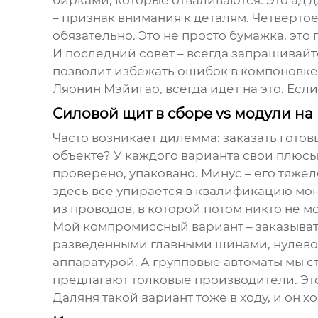
бирками, которые отваливаются. Это ад 
– признак внимания к деталям. Четверто
обязательно. Это не просто бумажка, это
И последний совет – всегда запрашивайт
позволит избежать ошибок в компоновке
Ляонин Мэйигао
, всегда идет на это. Ес
Силовой щит в сборе vs модули на 
Часто возникает дилемма: заказать гото
объекте? У каждого варианта свои плюсы.
проверено, упаковано. Минус – его тяжел
здесь все упирается в квалификацию монт
из проводов, в которой потом никто не м
Мой компромиссный вариант – заказывать
разведенными главными шинами, нулево
аппаратурой. А групповые автоматы мы ст
предлагают толковые производители. Это 
Даляня такой вариант тоже в ходу, и он 