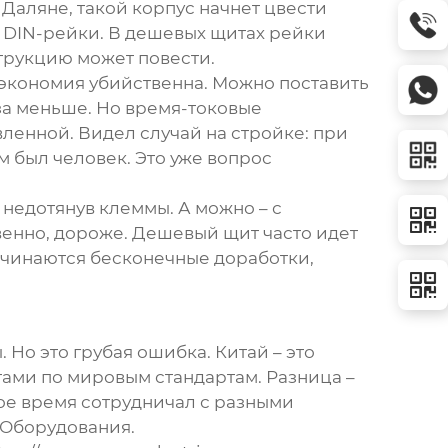
 Даляне, такой корпус начнет цвести
, DIN-рейки. В дешевых щитах рейки
трукцию может повести.
т экономия убийственна. Можно поставить
за меньше. Но время-токовые
вленной. Видел случай на стройке: при
м был человек. Это уже вопрос
 недотянув клеммы. А можно – с
венно, дороже. Дешевый щит часто идет
начинаются бесконечные доработки,
 Но это грубая ошибка. Китай – это
тами по мировым стандартам. Разница –
ое время сотрудничал с разными
 Оборудования
.