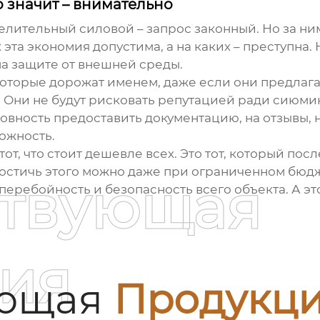
о значит – внимательно
елительный силовой
– запрос законный. Но за н
 эта экономия допустима, а на каких – преступна.
на защите от внешней среды.
оторые дорожат именем, даже если они предлага
и. Они не будут рисковать репутацией ради сиюми
отовность предоставить документацию, на отзывы
ожность.
 тот, что стоит дешевле всех. Это тот, который по
достичь этого можно даже при ограниченном бюдже
ствующая
сперебойность и безопасность всего объекта. А эт
ия
ующая
Продукц