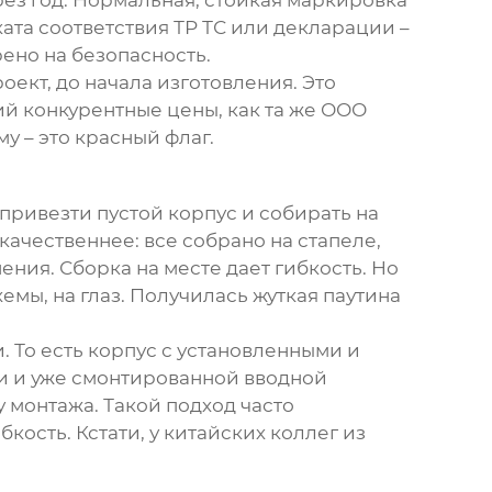
рез год. Нормальная, стойкая маркировка
ата соответствия ТР ТС или декларации –
рено на безопасность.
ект, до начала изготовления. Это
й конкурентные цены, как та же
ООО
му – это красный флаг.
привезти пустой корпус и собирать на
качественнее: все собрано на стапеле,
ния. Сборка на месте дает гибкость. Но
емы, на глаз. Получилась жуткая паутина
 То есть корпус с установленными и
и и уже смонтированной вводной
у монтажа. Такой подход часто
кость. Кстати, у китайских коллег из