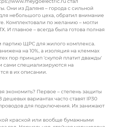
tps://www.meygoelectric.ru
стал
ы. Они из Даляня – города с сильной
для небольшого цеха, обратил внимание
те. Комплектовали по желанию – могли
Х. И главное – всегда была готова полная
ли партию ЩРС для жилого комплекса.
нижена на 10%, а изоляция на клеммах
тех пор принцип 'скупой платит дважды'
ни сами специализируются на
тся в их описании.
ьзя экономить? Первое – степень защиты
 дешевых вариантах часто ставят IP30
 проводов для подключения. Их занижают
ойкой краской или вообще бумажными