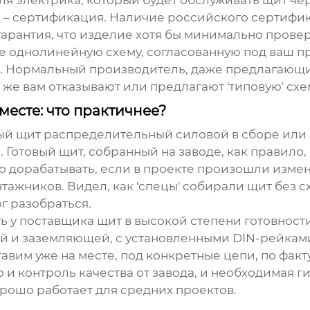
для электрика, который будет обслуживать щит че
е – сертификация. Наличие российского сертифик
 гарантия, что изделие хотя бы минимально прове
е однолинейную схему, согласованную под ваш про
. Нормальный производитель, даже предлагающи
ли же вам отказывают или предлагают 'типовую' схе
месте: что практичнее?
вый
щит распределительный силовой
в сборе или 
 Готовый щит, собранный на заводе, как правило, 
о дорабатывать, если в проекте произошли измене
ажников. Видел, как 'спецы' собирали щит без сх
ог разобраться.
 у поставщика щит в высокой степени готовности.
й и заземляющей, с установленными DIN-рейкам
авим уже на месте, под конкретные цепи, по факт
и контроль качества от завода, и необходимая гиб
хорошо работает для средних проектов.