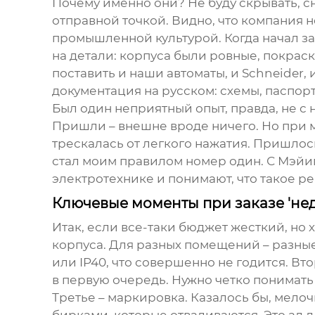
Почему именно они? Не буду скрывать, с
отправной точкой. Видно, что компания н
промышленной культурой. Когда начал за
на детали: корпуса были ровные, покрас
поставить и наши автоматы, и Schneider, 
документация на русском: схемы, паспорт
Был один неприятный опыт, правда, не с
Пришли – внешне вроде ничего. Но при 
трескалась от легкого нажатия. Пришлось
стал моим правилом номер один. С Мэйиг
электротехнике и понимают, что такое р
Ключевые моменты при заказе 'не
Итак, если все-таки бюджет жесткий, но 
корпуса. Для разных помещений – разные 
или IP40, что совершенно не годится. В
в первую очередь. Нужно четко понимать
Третье – маркировка. Казалось бы, мело