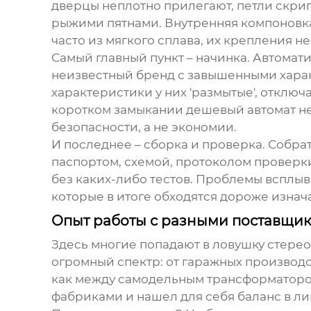
дверцы неплотно прилегают, петли скрипят
рыжими пятнами. Внутренняя компоновка 
часто из мягкого сплава, их крепления 
Самый главный пункт – начинка. Автомат
неизвестный бренд с завышенными характ
характеристики у них 'размытые', отключ
коротком замыкании дешевый автомат не 
безопасности, а не экономии.
И последнее – сборка и проверка. Собрат
паспортом, схемой, протоколом проверки
без каких-либо тестов. Проблемы всплыв
которые в итоге обходятся дороже изнач
Опыт работы с разными поставщик
Здесь многие попадают в ловушку стереот
огромный спектр: от гаражных производс
как между самодельным трансформатором
фабриками и нашел для себя баланс в л