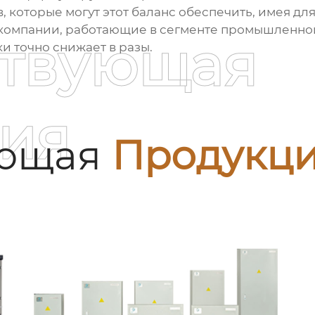
, которые могут этот баланс обеспечить, имея д
, компании, работающие в сегменте промышленно
ствующая
ки точно снижает в разы.
ия
ующая
Продукц