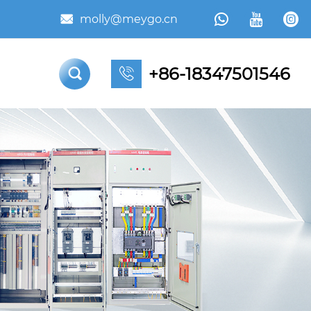



molly@meygo.cn

+86-18347501546

