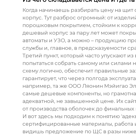
Когда начинаешь разбирать цену на
щит 
корпус. Тут разброс огромный: от издели
порошковым покрытием, стойким к корроз
дешевый корпус за пару лет может покр
автоматы и УЗО, а можно – продукцию про
службы и, главное, в предсказуемости ср
Третий пункт, который часто упускают из
попытаться собрать самому или силами 
схему логично, обеспечит правильные заз
гарантирует, что через полгода эксплуат
например, та же
ООО Ляонин Мэйигао Эл
самые дешевые компоненты, но грамотная
адекватной, не завышенной цене. Их сай
от производства оболочек до финальных
И вот здесь мы подходим к понятию 'адек
сертифицированные материалы, работа и
видишь предложение по
ЩС
в разы ниже