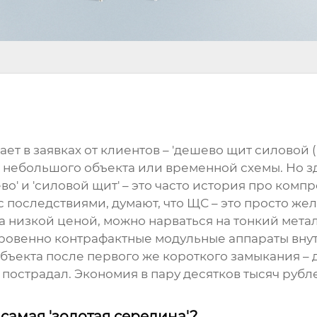
ет в заявках от клиентов – 'дешево щит силовой (
 небольшого объекта или временной схемы. Но з
о' и 'силовой щит' – это часто история про комп
 с последствиями, думают, что ЩС – это просто же
за низкой ценой, можно нарваться на тонкий метал
овенно контрафактные модульные аппараты внутр
объекта после первого же короткого замыкания – д
 пострадал. Экономия в пару десятков тысяч руб
 самая 'золотая середина'?