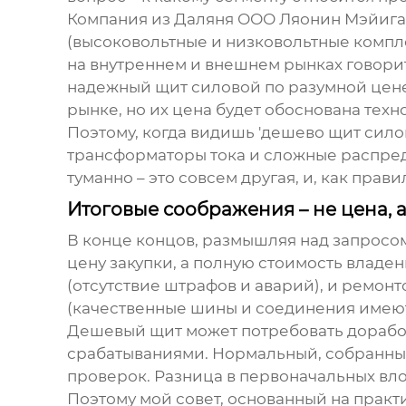
Компания из Даляня
ООО Ляонин Мэйига
(высоковольтные и низковольтные компле
на внутреннем и внешнем рынках говорит о
надежный
щит силовой
по разумной цене
рынке, но их цена будет обоснована техн
Поэтому, когда видишь 'дешево щит силово
трансформаторы тока и сложные распреде
туманно – это совсем другая, и, как прав
Итоговые соображения – не цена, 
В конце концов, размышляя над запросом
цену закупки, а полную стоимость владен
(отсутствие штрафов и аварий), и ремон
(качественные шины и соединения имею
Дешевый щит может потребовать доработ
срабатываниями. Нормальный, собранный
проверок. Разница в первоначальных вло
Поэтому мой совет, основанный на практи