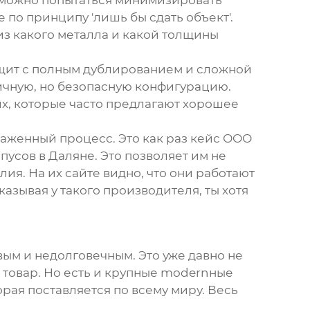
т можно попытаться минимизировать
 по принципу 'лишь бы сдать объект'.
из какого металла и какой толщины
 щит с полным дублированием и сложной
ичную, но безопасную конфигурацию.
х, которые часто предлагают хорошее
аженный процесс. Это как раз кейс
ООО
пусов в Даляне. Это позволяет им не
ия. На их сайте видно, что они работают
казывая у такого производителя, ты хотя
вым и недолговечным. Это уже давно не
й товар. Но есть и крупные modernные
ая поставляется по всему миру. Весь