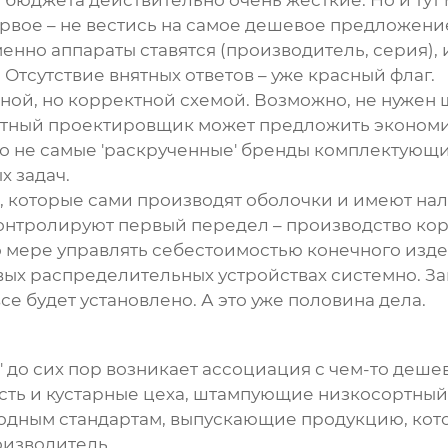
и бюджета действительно очень жесткие. Но и ту
рвое – не вестись на самое дешевое предложение
енно аппараты ставятся (производитель, серия), 
 Отсутствие внятных ответов – уже красный флаг.
нной, но корректной схемой. Возможно, не нужен
мотный проектировщик может предложить эконом
о не самые 'раскрученные' бренды комплектующи
х задач.
, которые сами производят оболочки и имеют нал
и контролируют первый передел – производство кор
 мере управлять себестоимостью конечного издел
ловых распределительных устройствах системно. За
все будет установлено. А это уже половина дела.
' до сих пор возникает ассоциация с чем-то деше
 есть и кустарные цеха, штампующие низкосортны
дным стандартам, выпускающие продукцию, котор
оизводитель.