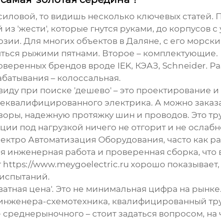
силовой
, то видишь несколько ключевых статей. П
й из 'жести', которые гнутся руками, до корпусов
ии. Для многих объектов в Даляне, с его морски
ыться рыжими пятнами. Второе – комплектующие. 
веренных брендов вроде IEK, КЭАЗ, Schneider. Ра
абатывания – колоссальная.
 виду при поиске 'дешево' – это проектирование 
неквалифицированного электрика. А можно заказа
оры, надежную протяжку шин и проводов. Это труд
ации под нагрузкой ничего не отгорит и не ослабн
ектро Автоматизация Оборудования
, часто как 
 инженерная работа и проверенная сборка, что 
т
https://www.meygoelectric.ru
хорошо показывает, 
 испытаний.
ватная цена'. Это не минимальная цифра на рынке.
нженера-схемотехника, квалифицированный труд
 среднерыночного – стоит задаться вопросом, на 