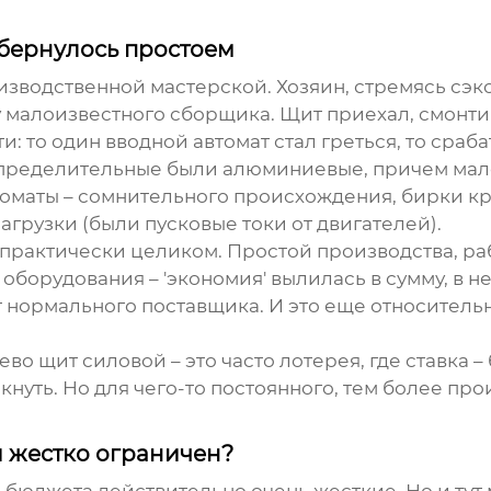
обернулось простоем
зводственной мастерской. Хозяин, стремясь сэк
 малоизвестного сборщика. Щит приехал, смонти
и: то один вводной автомат стал греться, то сра
пределительные были алюминиевые, причем малог
оматы – сомнительного происхождения, бирки кр
агрузки (были пусковые токи от двигателей).
 практически целиком. Простой производства, ра
о оборудования – 'экономия' вылилась в сумму, в
 нормального поставщика. И это еще относитель
ево щит силовой
– это часто лотерея, где ставка
нуть. Но для чего-то постоянного, тем более про
и жестко ограничен?