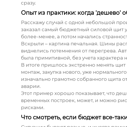
сразу.
Опыт из практики: когда 'дешево' 
Расскажу случай с одной небольшой прои
заказал самый бюджетный
силовой щит
у
более-менее, а потом начались странност
Вскрыли – картина печальная. Шины рас
виднелись потемнения от перегрева. Авт
была примитивной, без учета характера н
В итоге пришлось экстренно менять щит
монтаж, закупка нового, уже нормальног
изначально грамотно собранного щита от
аварии.
Этот пример хорошо показывает, что
деш
временных построек, может, и можно риск
рисками.
Что смотреть, если бюджет все-так