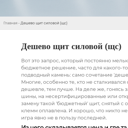
Главная
-
Дешево щит силовой (щс)
Дешево щит силовой (щс)
Вот это запрос, который постоянно мелька
бюджетное решение, часто для какого-то
подводный камень: само сочетание 'дешев
Многие, особенно те, кто не сталкивался
дешевле, тем лучше. На деле же, гонясь 
шины, на несертифицированные или откр
замену такой 'бюджетный' щит, снятый с 
клемм оплавлена. И хорошо, что никто не
игра явно не в пользу последней.
Из чего складывается цена и где та