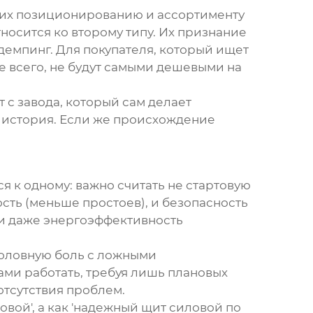
о их позиционированию и ассортименту
носится ко второму типу. Их признание
а демпинг. Для покупателя, который ищет
е всего, не будут самыми дешевыми на
т с завода, который сам делает
а история. Если же происхождение
ся к одному: важно считать не стартовую
ость (меньше простоев), и безопасность
, и даже энергоэффективность
головную боль с ложными
ми работать, требуя лишь плановых
отсутствия проблем.
овой', а как 'надежный щит силовой по