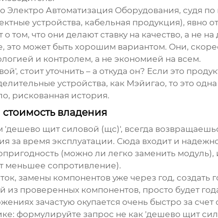
о Электро Автоматизация Оборудования
, судя п
ктные устройства, кабельная продукция), явно от
 том, что они делают ставку на качество, а не н
, это может быть хорошим вариантом. Они, скоре
ологией и контролем, а не экономией на всем.
й', стоит уточнить – а откуда он? Если это продук
лительные устройства, как Мэйигао, то это одн
ило, рискованная история.
а стоимость владения
 '
дешево щит силовой (щс)
', всегда возвращаешь
ия за время эксплуатации. Сюда входит и надежн
топригодность (можно ли легко заменить модуль)
т меньшее сопротивление).
ок, замены компонентов уже через год, создать 
 из проверенных компонентов, просто будет года
жениях зачастую окупается очень быстро за счет 
ке: формулируйте запрос не как 'дешево щит сил