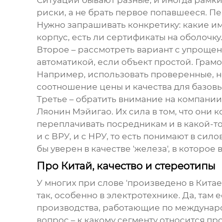
Ситуации бывают разные, и иногда рамк
риски, а не брать первое попавшееся. Пе
Нужно запрашивать конкретику: какие им
корпус, есть ли сертификаты на оболочку.
Второе – рассмотреть вариант с упроще
автоматикой, если объект простой. Гра
Например, использовать проверенные, н
соотношение цены и качества для базовы
Третье – обратить внимание на компании
Ляонин Мэйигао
. Их сила в том, что он
переплачивать посредникам и в какой-то
и с ВРУ, и с НРУ, то есть понимают в си
бы уверен в качестве 'железа', в которое 
Про Китай, качество и стереотипы
У многих при слове 'произведено в Китае
так, особенно в электротехнике. Да, там
производства, работающие по междунаро
вопрос – к какому сегменту относится пр