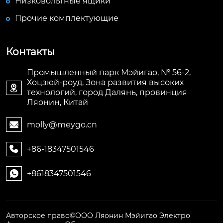
Низковольтные ящики
Прочие комплектующие
Контакты
Промышленный парк Мэйигао, № 56-2,
Хоцзюй-роуд, Зона развития высоких

технологий, город Далянь, провинция
Ляонин, Китай
molly@meygo.cn

+86-18347501546

+8618347501546

Авторское право©ООО Ляонин Мэйигао Электро