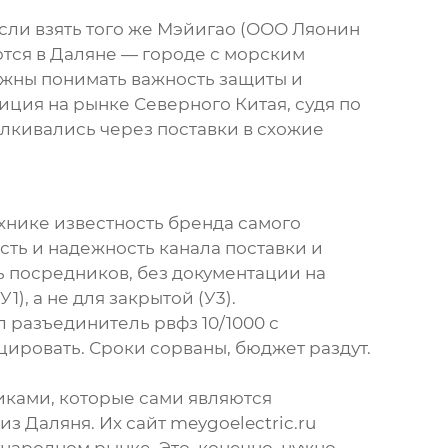
сли взять того же
Мэйигао
(ООО Ляонин
ются в Даляне — городе с морским
лжны понимать важность защиты и
иция на рынке Северного Китая, судя по
алкивались через поставки в схожие
ехнике известность бренда самого
сть и надежность канала поставки и
ь посредников, без документации на
, а не для закрытой (У3).
ел
разъединитель рвфз 10/1000
с
ировать. Сроки сорваны, бюджет раздут.
иками, которые сами являются
из Даляня. Их сайт
meygoelectric.ru