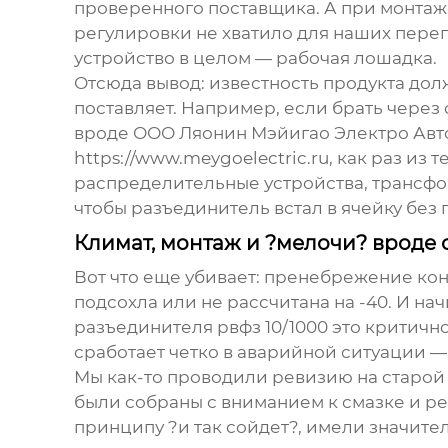
проверенного поставщика. А при монтаж
регулировки не хватило для наших перепа
устройство в целом — рабочая лошадка.
Отсюда вывод: известность продукта долж
поставляет. Например, если брать через
вроде
ООО Ляонин Мэйигао Электро Авт
https://www.meygoelectric.ru
, как раз из
распределительные устройства, трансфор
чтобы разъединитель встал в ячейку без
Климат, монтаж и ?мелочи? вроде 
Вот что еще убивает: пренебрежение кон
подсохла или не рассчитана на -40. И на
разъединителя рвфз 10/1000
это критично
сработает четко в аварийной ситуации —
Мы как-то проводили ревизию на старой п
были собраны с вниманием к смазке и регу
принципу ?и так сойдет?, имели значите