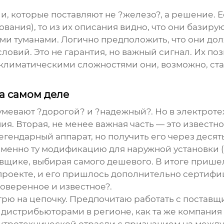
и, которые поставляют не ?железо?, а решение. Е
ания), то из их описания видно, что они базиру
ми туманами. Логично предположить, что они до
овий. Это не гарантия, но важный сигнал. Их поз
и климатическими сложностями они, возможно, ст
на самом деле
зумевают ?дорогой? и ?надежный?. Но в электрот
я. Вторая, не менее важная часть — это известно
гендарный аппарат, но получить его через десят
менно ту модификацию для наружной установки (У1)
авщике, выбирая самого дешевого. В итоге приш
проекте, и его пришлось дополнительно сертифиц
роверенное и известное?.
трю на цепочку. Предпочитаю работать с поставщ
истрибьюторами в регионе, как та же компания 