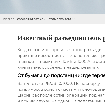
Главная
-
Известный разъединитель рвфз 10/1000
Известный разъединитель р
Когда слышишь про
известный разъедини
практике известность — это не только пр
главное — номиналы 10 кВ и 1000 А, а о
климатике, особенно в наших реалиях.
От бумаги до подстанции: где теря
Взять тот же РВФЗ 10/1000. По паспорту 
например, в район с частыми гололедам
шарнирах после сотни операций под нагруз
Я помню случай на одной из подстанций 