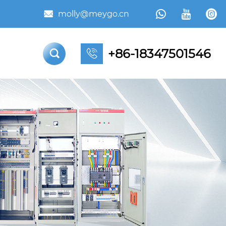



molly@meygo.cn

+86-18347501546

