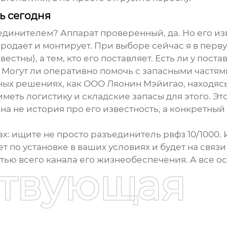
ь сегодня
единителем
? Аппарат проверенный, да. Но его из
о продает и монтирует. При выборе сейчас я в пер
вестны), а тем, кто его поставляет. Есть ли у по
 Могут ли оперативно помочь с запасными частям
ных решениях, как
ООО Ляонин Мэйигао
, находя
еть логистику и складские запасы для этого. Это
на не история про его известность, а конкретный
ах: ищите не просто
разъединитель рвфз 10/1000
.
т по установке в ваших условиях и будет на связ
ью всего канала его жизнеобеспечения. А все ос
ствующая