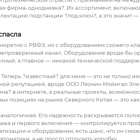
ктротехнической отрасли с признанием на между
ная фирма-однодневка?. Их ассортимент, включа
плектацию подстанции ?под ключ?, а это значит —
 спасла
конкретно с РВФЗ, но с оборудованием схожего кл
з непроверенный канал. Оборудование вроде бы о
ный, а главное — никакой технической поддержк
 Теперь ?известный? для меня — это не только им
ной репутацией, вроде
ООО Ляонин Мэйигао Эле
рина? в интернете, а реальные проекты, возможно
ных позициях на рынке Северного Китая — это как
аналогичная. Его надежность раскрывается полнос
ажа и первого включения — контролируется проф
атизации и оборудовании, есть шанс, что он смож
томатики, а не просто отгрузить коробку.