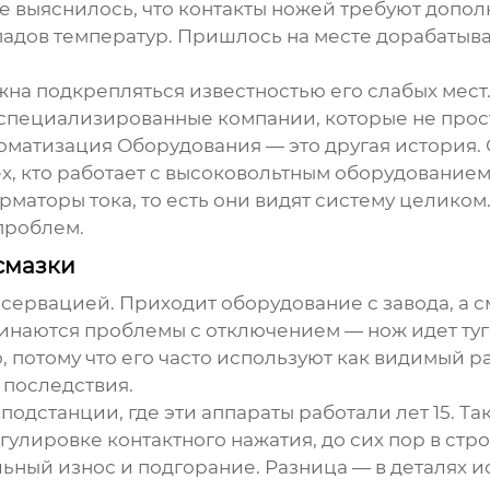
е выяснилось, что контакты ножей требуют допо
дов температур. Пришлось на месте дорабатывать,
на подкрепляться известностью его слабых мест. И
 специализированные компании, которые не прост
оматизация Оборудования
— это другая история. 
 тех, кто работает с высоковольтным оборудовани
маторы тока, то есть они видят систему целиком.
 проблем.
смазки
сервацией. Приходит оборудование с завода, а с
чинаются проблемы с отключением — нож идет туг
, потому что его часто используют как видимый р
 последствия.
одстанции, где эти аппараты работали лет 15. Так
лировке контактного нажатия, до сих пор в строю.
льный износ и подгорание. Разница — в деталях и