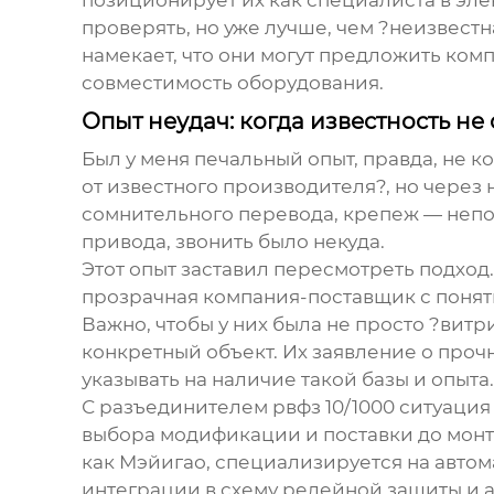
позиционирует их как специалиста в эле
проверять, но уже лучше, чем ?неизвест
намекает, что они могут предложить ком
совместимость оборудования.
Опыт неудач: когда известность не
Был у меня печальный опыт, правда, не 
от известного производителя?, но чере
сомнительного перевода, крепеж — непол
привода, звонить было некуда.
Этот опыт заставил пересмотреть подход.
прозрачная компания-поставщик с понят
Важно, чтобы у них была не просто ?вит
конкретный объект. Их заявление о проч
указывать на наличие такой базы и опыта.
С
разъединителем рвфз 10/1000
ситуация 
выбора модификации и поставки до монт
как Мэйигао, специализируется на автом
интеграции в схему релейной защиты и ав