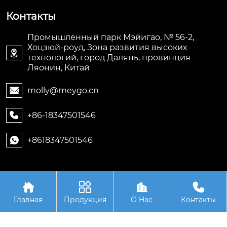
Контакты
Промышленный парк Мэйигао, № 56-2,
Хоцзюй-роуд, Зона развития высоких

технологий, город Далянь, провинция
Ляонин, Китай
molly@meygo.cn

+86-18347501546

+8618347501546

Авторское право©ООО Ляонин Мэйигао Электро




Автоматизация Оборудования
Главная
Продукция
О Hас
Контакты