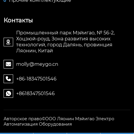
Прочие комплектующие
Контакты
Промышленный парк Мэйигао, № 56-2,
Хоцзюй-роуд, Зона развития высоких

технологий, город Далянь, провинция
Ляонин, Китай
molly@meygo.cn

+86-18347501546

+8618347501546

Авторское право©ООО Ляонин Мэйигао Электро
Автоматизация Оборудования