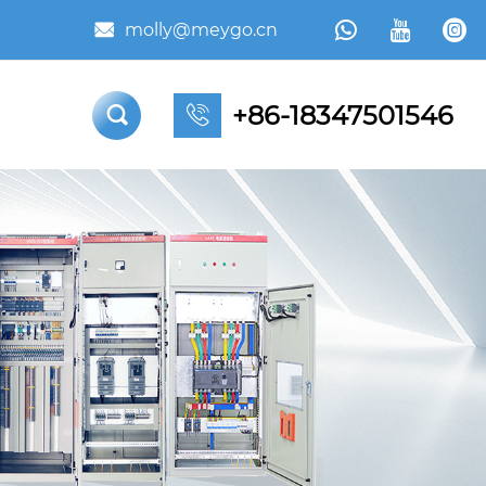



molly@meygo.cn

+86-18347501546

