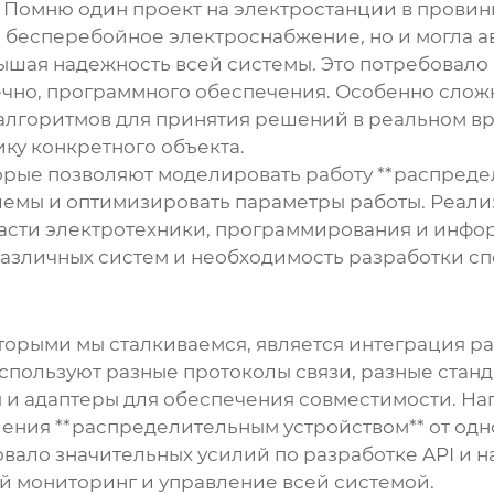
 Помню один проект на электростанции в провин
ла бесперебойное электроснабжение, но и могла
ышая надежность всей системы. Это потребовало
нечно, программного обеспечения. Особенно сло
 алгоритмов для принятия решений в реальном в
ку конкретного объекта.
орые позволяют моделировать работу **распредел
емы и оптимизировать параметры работы. Реализ
ласти электротехники, программирования и инфо
различных систем и необходимость разработки 
торыми мы сталкиваемся, является интеграция р
спользуют разные протоколы связи, разные стан
и адаптеры для обеспечения совместимости. Нап
ения **распределительным устройством** от одн
овало значительных усилий по разработке API и 
й мониторинг и управление всей системой.