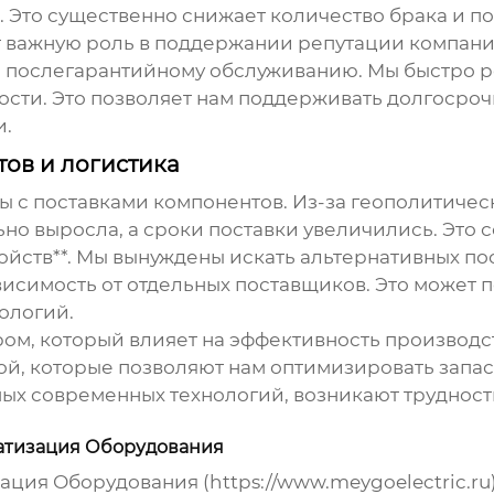
. Это существенно снижает количество брака и 
т важную роль в поддержании репутации компан
и послегарантийному обслуживанию. Мы быстро 
сти. Это позволяет нам поддерживать долгосро
и.
ов и логистика
 с поставками компонентов. Из-за геополитичес
но выросла, а сроки поставки увеличились. Это 
ойств**. Мы вынуждены искать альтернативных по
висимость от отдельных поставщиков. Это может 
ологий.
ром, который влияет на эффективность производ
ой, которые позволяют нам оптимизировать запас
ых современных технологий, возникают трудност
атизация Оборудования
ия Оборудования (https://www.meygoelectric.ru)