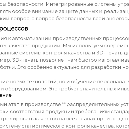
осы безопасности. Интегрированные системы упр
лять особое внимание защите данных и реализа
ский вопрос, а вопрос безопасности всей энергос
роцессов
ия к автоматизации производственных процессов
ить качество продукции. Мы используем современ
анные системы контроля качества и 3D-печать д
мер, 3D-печать позволяет нам быстро изготавлив
ботки. Это особенно актуально для разработки н
ение новых технологий, но и обучение персонала
и оборудованием. Это требует значительных инве
вание
ный этап в производстве **распределительных ус
ки соответствия продукции требованиям стандар
нтролировать качество на всех этапах производст
истему статистического контроля качества, кото