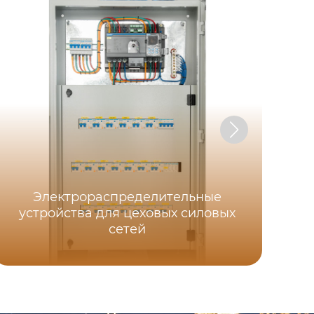
Электрораспределительные
устройства для цеховых силовых
Ко
сетей