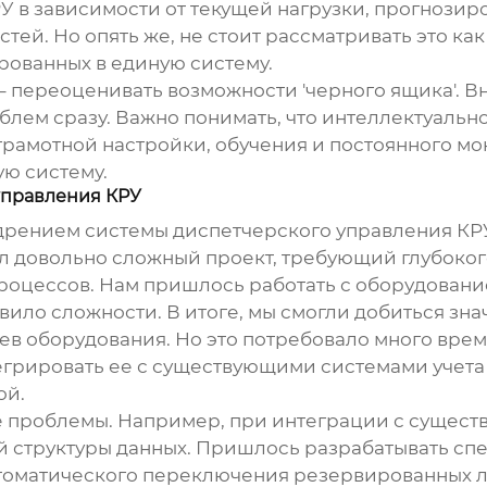
 в зависимости от текущей нагрузки, прогнозир
ей. Но опять же, не стоит рассматривать это как
рованных в единую систему.
 переоценивать возможности 'черного ящика'. Вн
блем сразу. Важно понимать, что
интеллектуальн
 грамотной настройки, обучения и постоянного м
ю систему.
управления КРУ
дрением системы диспетчерского управления КР
л довольно сложный проект, требующий глубокого
процессов. Нам пришлось работать с оборудовани
авило сложности. В итоге, мы смогли добиться з
 оборудования. Но это потребовало много време
грировать ее с существующими системами учета и
ой.
е проблемы. Например, при интеграции с сущес
й структуры данных. Пришлось разрабатывать сп
втоматического переключения резервированных 