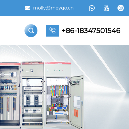



molly@meygo.cn

+86-18347501546

