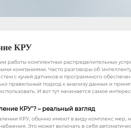
ние КРУ
и работы комплектных распределительных устройс
ыми компаниями. Часто разговоры об 'интеллекту
тем с кучей датчиков и программного обеспечения
олько правильный подход к анализу данных и прин
спользовать. И вот тут начинается самое интере
ление КРУ'? – реальный взгляд
влении КРУ
, обычно имеют в виду комплекс мер,
набжения. Это может включать в себя автомати