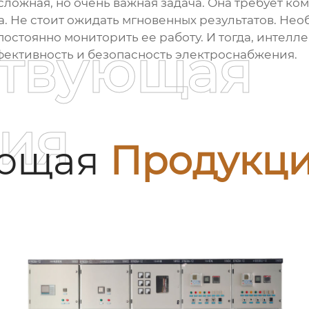
 сложная, но очень важная задача. Она требует к
а. Не стоит ожидать мгновенных результатов. Не
остоянно мониторить ее работу. И тогда,
интелле
ствующая
фективность и безопасность электроснабжения.
ия
ующая
Продукц