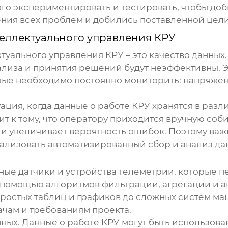
го экспериментировать и тестировать, чтобы доб
ения всех проблем и добились поставленной цели
еллектуального управления КРУ
туального управления КРУ
– это качество данных
лиза и принятия решений будут неэффективны. Эт
ые необходимо постоянно мониторить: напряжени
ация, когда данные о работе КРУ хранятся в разл
т к тому, что оператору приходится вручную соб
 и увеличивает вероятность ошибок. Поэтому ва
еализовать автоматизированный сбор и анализ да
ные датчики и устройства телеметрии, которые
 помощью алгоритмов фильтрации, агрегации и а
простых таблиц и графиков до сложных систем ма
ачам и требованиям проекта.
нных. Данные о работе КРУ могут быть использо