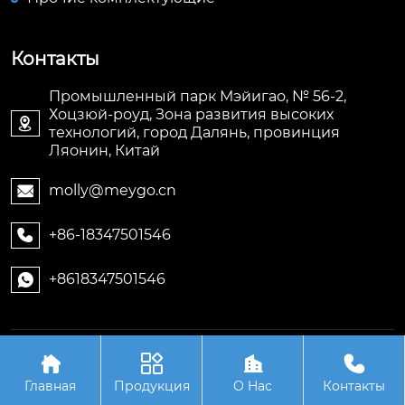
Контакты
Промышленный парк Мэйигао, № 56-2,
Хоцзюй-роуд, Зона развития высоких

технологий, город Далянь, провинция
Ляонин, Китай
molly@meygo.cn

+86-18347501546

+8618347501546

Авторское право©ООО Ляонин Мэйигао Электро




Автоматизация Оборудования
Главная
Продукция
О Hас
Контакты