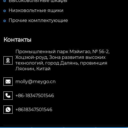
Высоковольтные шкафы
Низковольтные ящики
Прочие комплектующие
Контакты
Промышленный парк Мэйигао, № 56-2,
Хоцзюй-роуд, Зона развития высоких

технологий, город Далянь, провинция
Ляонин, Китай
molly@meygo.cn

+86-18347501546

+8618347501546
