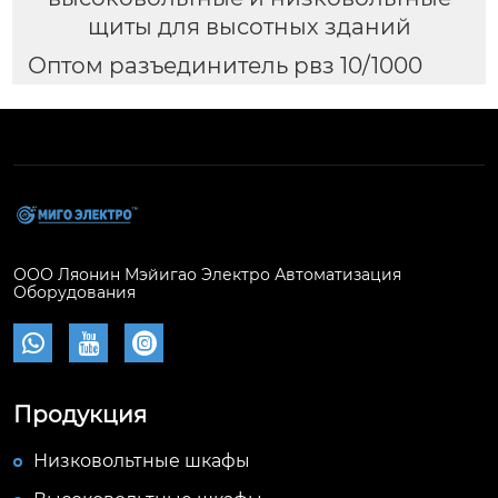
щиты для высотных зданий
Оптом разъединитель рвз 10/1000
ООО Ляонин Мэйигао Электро Автоматизация
Оборудования



Продукция
Низковольтные шкафы