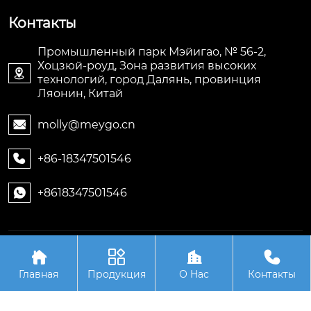
Контакты
Промышленный парк Мэйигао, № 56-2,
Хоцзюй-роуд, Зона развития высоких

технологий, город Далянь, провинция
Ляонин, Китай
molly@meygo.cn

+86-18347501546

+8618347501546

Авторское право©ООО Ляонин Мэйигао Электро




Автоматизация Оборудования
Главная
Продукция
О Hас
Контакты