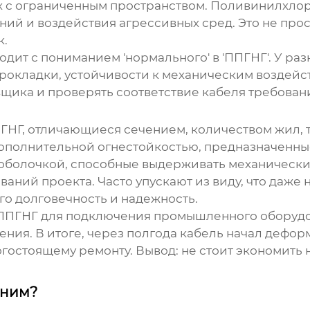
ах с ограниченным пространством. Поливинилхл
ний и воздействия агрессивных сред. Это не про
к.
ходит с пониманием 'нормального' в 'ППГНГ'. У р
рокладки, устойчивости к механическим воздейст
вщика и проверять соответствие кабеля требован
ГНГ
, отличающиеся сечением, количеством жил,
дополнительной огнестойкостью, предназначенны
 оболочкой, способные выдерживать механически
ований проекта. Часто упускают из виду, что даж
го долговечность и надежность.
ППГНГ
для подключения промышленного оборудов
ия. В итоге, через полгода кабель начал деформ
остоящему ремонту. Вывод: не стоит экономить н
еним?