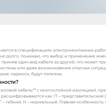
чается в спецификациях электромонтажных работ, 
очно долго, понимаю, что выбор и применение име
, приняв один вид
кабеля
за другой, что может п
истемы или даже возникновение опасных ситуаци
ые, надеюсь, будут полезны.
нности?
 **силовой кабель** с многослойной изоляцией, п
 расшифровываются как: П – представительский 
 – гибкий, Н – нормальный. Главная особенность 