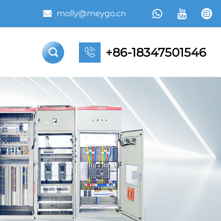



molly@meygo.cn

+86-18347501546

