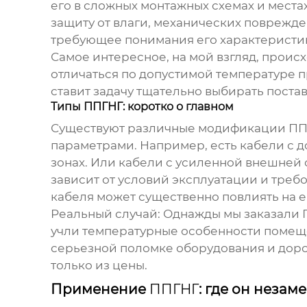
его в сложных монтажных схемах и мест
защиту от влаги, механических поврежде
требующее понимания его характеристи
Самое интересное, на мой взгляд, проис
отличаться по допустимой температуре п
ставит задачу тщательно выбирать поста
Типы ППГНГ: коротко о главном
Существуют различные модификации
ПП
параметрами. Например, есть кабели с 
зонах. Или кабели с усиленной внешней
зависит от условий эксплуатации и треб
кабеля может существенно повлиять на е
Реальный случай: Однажды мы заказали
учли температурные особенности помещен
серьезной поломке оборудования и дорог
только из цены.
Применение
ППГНГ
: где он незам