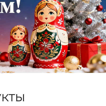
ые
кты