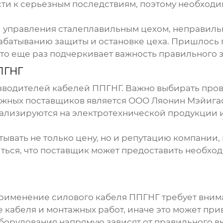
и к серьезным последствиям, поэтому необходи
й управления сталеплавильным цехом, неправил
абатыванию защиты и остановке цеха. Пришлось
Это еще раз подчеркивает важность правильного 
ПГНГ
изводителей
кабелей ППГНГ
. Важно выбирать про
ежных поставщиков является ООО Ляонин Мэйига
ециализируются на электротехнической продукци
вать не только цену, но и репутацию компании,
ться, что поставщик может предоставить необхо
 применение
силового кабеля ППГНГ
требует вним
ве кабеля и монтажных работ, иначе это может пр
оборудования напрямую зависят от правильного в