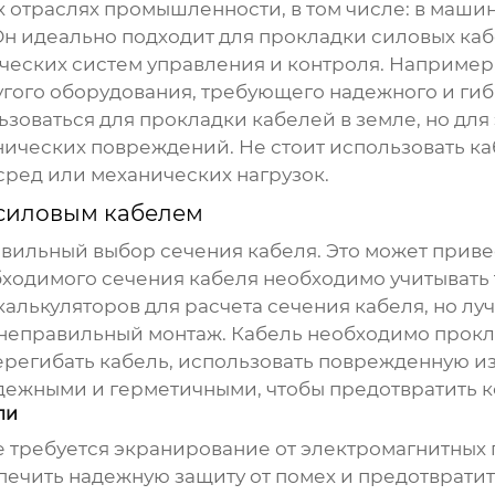
 отраслях промышленности, в том числе: в машин
н идеально подходит для прокладки силовых каб
еских систем управления и контроля. Например,
угого оборудования, требующего надежного и ги
зоваться для прокладки кабелей в земле, но для 
ических повреждений. Не стоит использовать каб
сред или механических нагрузок.
силовым кабелем
вильный выбор сечения кабеля. Это может приве
ходимого сечения кабеля необходимо учитывать т
калькуляторов для расчета сечения кабеля, но лу
 неправильный монтаж. Кабель необходимо прокл
ерегибать кабель, использовать поврежденную 
дежными и герметичными, чтобы предотвратить к
ли
де требуется экранирование от электромагнитных 
спечить надежную защиту от помех и предотврати