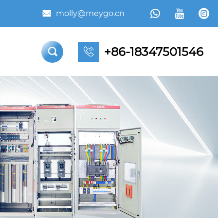



molly@meygo.cn

+86-18347501546

