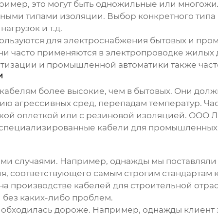
ример, это могут быть одножильные или многожи
ыми типами изоляции. Выбор конкретного типа к
агрузок и т.д.
спользуются для электроснабжения бытовых и про
ни часто применяются в электропроводке жилых 
атизации и промышленной автоматики также част
и
абелям более высокие, чем в бытовых. Они долж
ю агрессивных сред, перепадам температур. Час
кой оплеткой или с резиновой изоляцией. ООО 
 специализированные кабели для промышленных п
ыми случаями. Например, однажды мы поставлял
ля, соответствующего самым строгим стандартам 
а производстве кабелей для строительной отрасл
и без каких-либо проблем.
е обходилась дороже. Например, однажды клиент 