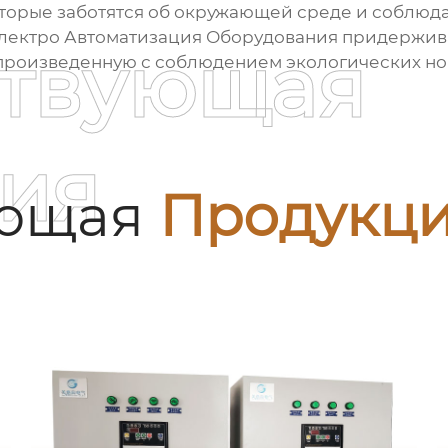
оторые заботятся об окружающей среде и соблюд
Электро Автоматизация Оборудования придержива
ствующая
 произведенную с соблюдением экологических но
ия
ующая
Продукц