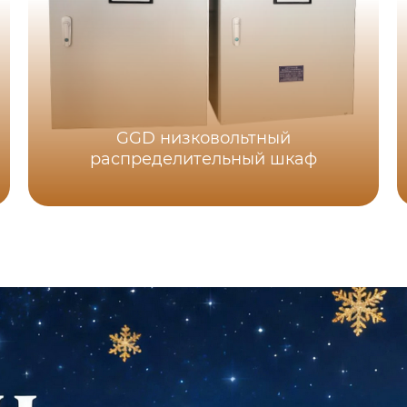
GGD низковольтный
распределительный шкаф