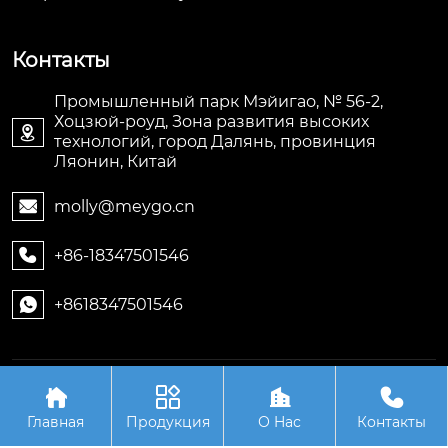
Контакты
Промышленный парк Мэйигао, № 56-2,
Хоцзюй-роуд, Зона развития высоких

технологий, город Далянь, провинция
Ляонин, Китай
molly@meygo.cn

+86-18347501546

+8618347501546

Авторское право©ООО Ляонин Мэйигао Электро




Автоматизация Оборудования
Главная
Продукция
О Hас
Контакты