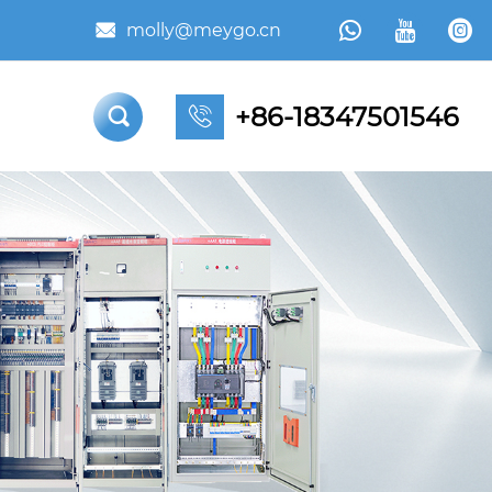



molly@meygo.cn

+86-18347501546

