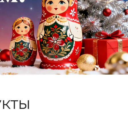
ые
кты