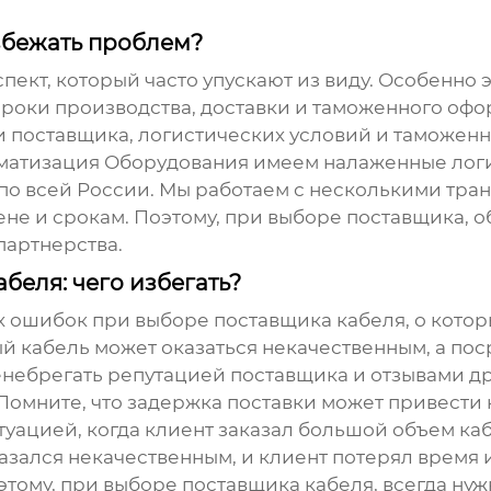
избежать проблем?
пект, который часто упускают из виду. Особенно э
роки производства, доставки и таможенного офор
и поставщика, логистических условий и таможен
атизация Оборудования имеем налаженные логис
 по всей России. Мы работаем с несколькими тра
не и срокам. Поэтому, при выборе поставщика, о
партнерства.
еля: чего избегать?
х ошибок при выборе
поставщика кабеля
, о кото
й кабель может оказаться некачественным, а по
енебрегать репутацией поставщика и отзывами дру
. Помните, что задержка поставки может привести
уацией, когда клиент заказал большой объем каб
оказался некачественным, и клиент потерял время 
этому, при выборе
поставщика кабеля
, всегда ну