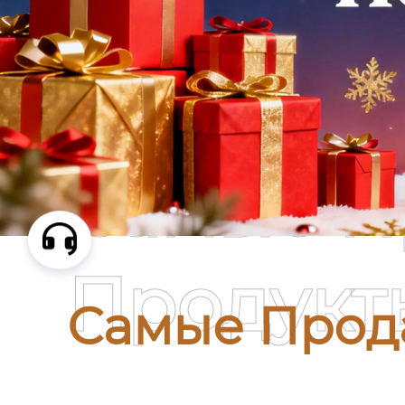
Самые П
Продукт
Самые Прод