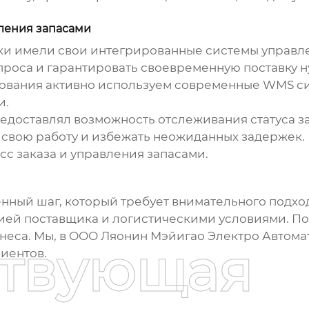
ления запасами
ики имели свои интегрированные системы управле
проса и гарантировать своевременную поставку 
ования активно используем современные WMS сис
и.
редоставлял возможность отслеживания статуса з
свою работу и избежать неожиданных задержек. 
с заказа и управления запасами.
енный шаг, который требует внимательного подход
ацией поставщика и логистическими условиями. П
неса. Мы, в ООО Ляонин Мэйигао Электро Автома
ствующая
иентов.