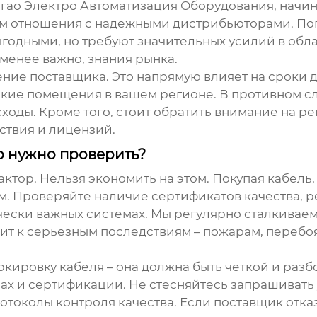
гао Электро Автоматизация Оборудования, начин
ем отношения с надежными дистрибьюторами. По
ыгодными, но требуют значительных усилий в обл
 менее важно, знания рынка.
ие поставщика. Это напрямую влияет на сроки д
ские помещения в вашем регионе. В противном сл
оды. Кроме того, стоит обратить внимание на ре
ствия и лицензий.
о нужно проверить?
актор. Нельзя экономить на этом. Покупая
кабель
м. Проверяйте наличие сертификатов качества, р
чески важных системах. Мы регулярно сталкиваем
дит к серьезным последствиям – пожарам, перебо
ркировку кабеля – она должна быть четкой и раз
х и сертификации. Не стесняйтесь запрашивать 
отоколы контроля качества. Если поставщик отк