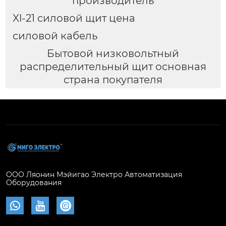
производитель
Xl-21 силовой щит цена
силовой кабель
Бытовой низковольтный
распределительный щит основная
страна покупателя
ООО Ляонин Мэйигао Электро Автоматизация
Оборудования


