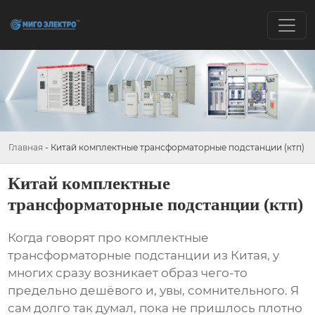
Главная
-
Китай комплектные трансформаторные подстанции (ктп)
Китай комплектные
трансформаторные подстанции (ктп)
Когда говорят про
комплектные
трансформаторные подстанции
из Китая, у
многих сразу возникает образ чего-то
предельно дешёвого и, увы, сомнительного. Я
сам долго так думал, пока не пришлось плотно