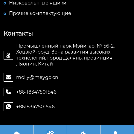
Низковольтные ящики
Прочие комплектующие
Контакты
Промышленный парк Мэйигао, № 56-2,
Хоцзюй-роуд, Зона развития высоких

технологий, город Далянь, провинция
Ляонин, Китай
molly@meygo.cn

+86-18347501546

+8618347501546

Авторское право©ООО Ляонин Мэйигао Электро