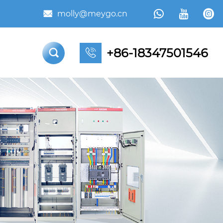



molly@meygo.cn

+86-18347501546

