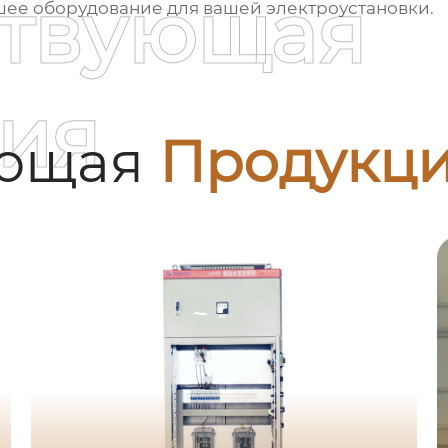
ствующая
шее оборудование для вашей электроустановки.
ия
ующая
Продукц