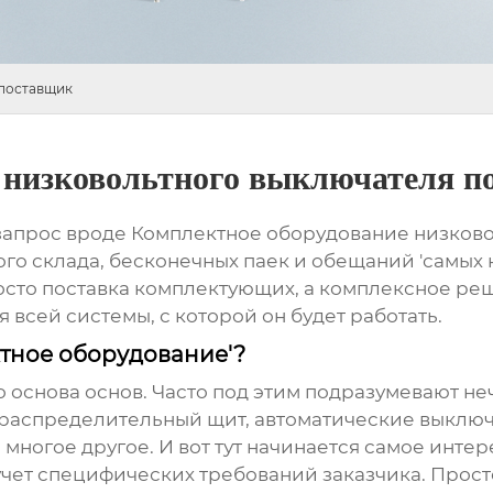
 поставщик
 низковольтного выключателя п
 запрос вроде
Комплектное оборудование низково
го склада, бесконечных паек и обещаний 'самых ни
росто поставка комплектующих, а комплексное ре
 всей системы, с которой он будет работать.
ктное оборудование'?
это основа основ. Часто под этим подразумевают н
 распределительный щит, автоматические выключа
многое другое. И вот тут начинается самое интер
учет специфических требований заказчика. Просто 