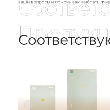
Соответ
ваши вопросы и помочь вам выбрать луч
Продукц
Соответств