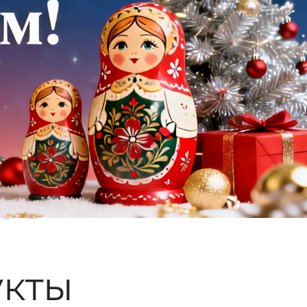
ые
кты