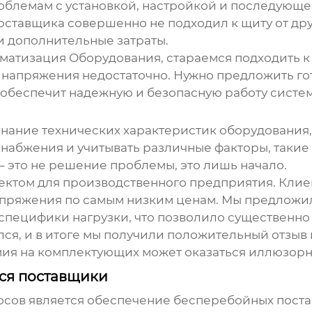
проблемам с установкой, настройкой и последующ
 поставщика совершенно не подходил к щиту от др
 и дополнительные затраты.
матизация Оборудования, стараемся подходить к
 напряжения
недостаточно. Нужно предложить го
и обеспечит надежную и безопасную работу систе
о знание технических характеристик оборудования
абжения и учитывать различные факторы, такие 
' – это не решение проблемы, это лишь начало.
ектом для производственного предприятия. Клиен
апряжения
по самым низким ценам. Мы предложил
 специфики нагрузки, что позволило существенно
лся, и в итоге мы получили положительный отзыв 
ия на комплектующих может оказаться иллюзорно
ся поставщики
осов является обеспечение бесперебойных поста