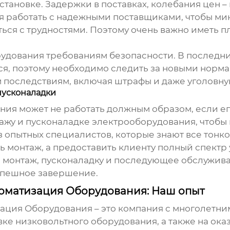
тановке. Задержки в поставках, колебания цен – 
 работать с надежными поставщиками, чтобы мин
ься с трудностями. Поэтому очень важно иметь пл
рудования требованиям безопасности. В последн
ся, поэтому необходимо следить за новыми норм
 последствиям, включая штрафы и даже уголовную
пусконаладки
я может не работать должным образом, если его
тажу и пусконаладке электрооборудования, чтобы
з опытных специалистов, которые знают все тонк
ь монтаж, а предоставить клиенту полный спектр
, монтаж, пусконаладку и последующее обслужива
успешное завершение.
оматизация Оборудования: Наш опыт
ция Оборудования – это компания с многолетни
вке
низковольтного оборудования
, а также на ок