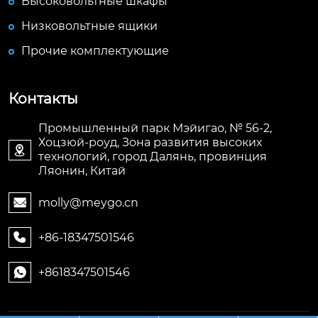
Высоковольтные шкафы
Низковольтные ящики
Прочие комплектующие
Контакты
Промышленный парк Мэйигао, № 56-2,
Хоцзюй-роуд, Зона развития высоких

технологий, город Далянь, провинция
Ляонин, Китай
molly@meygo.cn

+86-18347501546

+8618347501546
