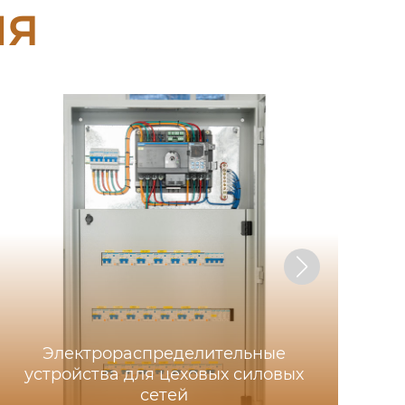
ия
Электрораспределительные
устройства для цеховых силовых
сетей