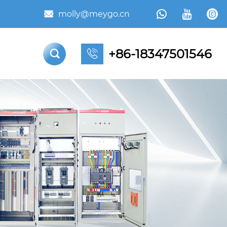



molly@meygo.cn

+86-18347501546

