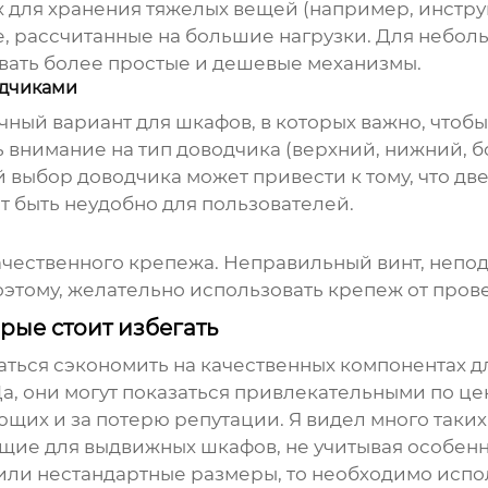
 для хранения тяжелых вещей (например, инстру
 рассчитанные на большие нагрузки. Для небол
вать более простые и дешевые механизмы.
одчиками
ный вариант для шкафов, в которых важно, чтоб
внимание на тип доводчика (верхний, нижний, бо
й выбор доводчика может привести к тому, что д
т быть неудобно для пользователей.
качественного крепежа. Неправильный винт, непо
оэтому, желательно использовать крепеж от про
рые стоит избегать
аться сэкономить на качественных
компонентах д
, они могут показаться привлекательными по цене
ющих и за потерю репутации. Я видел много таких
щие для выдвижных шкафов
, не учитывая особе
или нестандартные размеры, то необходимо испо