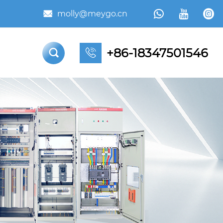



molly@meygo.cn

+86-18347501546

