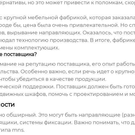
ернативы, но это может привести к поломкам, ск
 с крупной мебельной фабрикой, которая заказа
роде бы, цена была очень привлекательной. Но с
ов, вырывание направляющих. Оказалось, что по
облюдал технологию производства. В итоге, фабри
амены комплектующих.
е поставщика?
ание на репутацию поставщика, его опыт работы
ельства. Особенно важно, если речь идет о крупно
чтобы убедиться в качестве продукции.
ической поддержки. Поставщик должен быть гото
ыдвижных шкафов
, помочь с проектированием и м
ности
о обширный. Это могут быть направляющие (разны
ы, ящики, системы фиксации. Важно понимать, что
типа mns
.