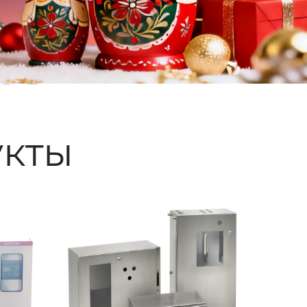
ые
кты