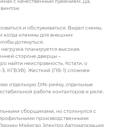
шинах с качественным лужением. Да,
 винтом.
роваться и обслуживаться. Видел схемы,
ли когда клеммы для внешних
чтобы дотянуться.
 нагрузка планируется высокая.
ренней стороне дверцы –
ро найти неисправность. Кстати, о
-3, КГВЭВ). Жесткий (ПВ-1) сложнее
ляю отдельную DIN-рейку, отдельные
естабильной работе контакторов и реле.
кальными сборщиками, но столкнулся с
 с профильными производственными
Ляонин Мэйигао Электро Автоматизация