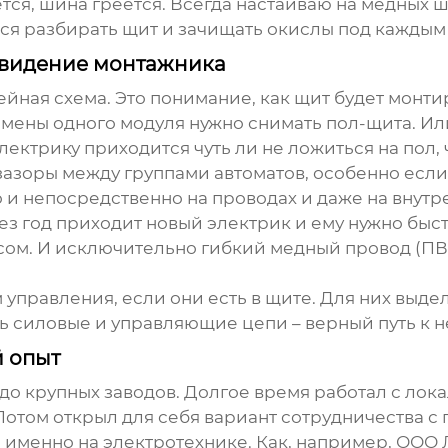
тся, шина греется. Всегда настаиваю на медных 
ется разбирать щит и зачищать окислы под каждым
 видение монтажника
ейная схема. Это понимание, как щит будет монти
замены одного модуля нужно снимать пол-щита. И
лектрику приходится чуть ли не ложиться на пол, 
азоры между группами автоматов, особенно если
о и непосредственно на проводах и даже на внут
ез год приходит новый электрик и ему нужно быст
пасом. И исключительно гибкий медный провод (ПВ
управления, если они есть в щите. Для них выде
ть силовые и управляющие цепи – верный путь к н
 опыт
 до крупных заводов. Долгое время работал с ло
 Потом открыл для себя вариант сотрудничества
именно на электротехнике. Как, например,
ООО 