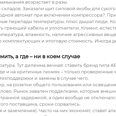
амыкания возрастает в разы.
з складов. Заказали
щит силовой
якобы для сухог
водной автомат при включении компрессора?. Прие
ные перепады температуры, плюс дышат люди. Корп
 греющий кабель и уплотнители. Клиент, естеств
мпература, влажность, наличие агрессивных веще
р комплектующих и итоговую стоимость. Иногда де
ть, а где – ни в коем случае
ратура. Тут дилемма вечная: ставить бренд типа 
де и на критичных линиях – только проверенные 
техподдержки и замены в случае чего.
мер, на розетки общего пользования или освещен
слово. Рынок завален подделками, которые внешн
странной задержкой, а один вообще не отключалс
ого поставщика, сроки сорвались.
 и заземления). Часто на них экономят, ставят 