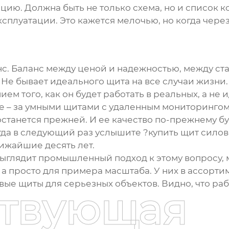
ацию. Должна быть не только схема, но и список
сплуатации. Это кажется мелочью, но когда через
анс. Баланс между ценой и надежностью, между 
 Не бывает идеального щита на все случаи жизн
ем того, как он будет работать в реальных, а не 
е – за умными щитами с удаленным мониторингом 
останется прежней. И ее качество по-прежнему бу
гда в следующий раз услышите ?
купить щит сило
лижайшие десять лет.
выглядит промышленный подход к этому вопросу, м
, а просто для примера масштаба. У них в ассортим
вые щиты
для серьезных объектов. Видно, что ра
ствующая