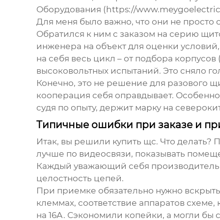
Оборудования
(
https://www.meygoelectric
Для меня было важно, что они не просто
Обратился к ним с заказом на серию
щит
инженера на объект для оценки условий
на себя весь цикл – от подбора корпусо
высоковольтных испытаний. Это сняло го
Конечно, это не решение для разового щит
кооперация себя оправдывает. Особенно 
судя по опыту, держит марку на североки
Типичные ошибки при заказе и п
Итак, вы решили
купить щс
. Что делать?
лучше по видеосвязи, показывать помещен
Каждый уважающий себя производитель 
целостность цепей.
При приемке обязательно нужно вскрыть 
клеммах, соответствие аппаратов схеме, 
на 16А. Сэкономили копейки, а могли бы 