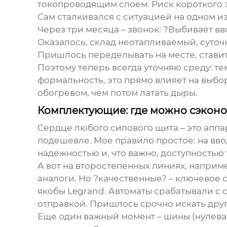
токопроводящим слоем. Риск короткого з
Сам сталкивался с ситуацией на одном и
Через три месяца – звонок: ?Выбивает в
Оказалось, склад неотапливаемый, суточ
Пришлось переделывать на месте, ставить
Поэтому теперь всегда уточняю среду: те
формальность, это прямо влияет на выбо
обогревом, чем потом латать дыры.
Комплектующие: где можно сэкономи
Сердце любого
силового щита
– это аппа
подешевле. Мое правило простое: на вво
надежностью и, что важно, доступностью 
А вот на второстепенных линиях, напри
аналоги. Но ?качественные? – ключевое 
якобы Legrand. Автоматы срабатывали с 
отправкой. Пришлось срочно искать друг
Еще один важный момент – шины (нулевая