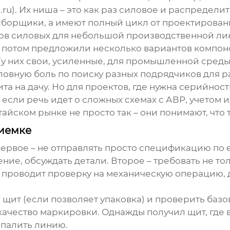
.ru
). Их ниша – это как раз силовое и распредели
 сборщики, а имеют полный цикл от проектировани
ов силовых
для небольшой производственной лин
, потом предложили несколько вариантов компон
в (у них свои, усиленные, для промышленной сред
ловную боль по поиску разных подрядчиков для ра
а на дачу. Но для проектов, где нужна серийность
если речь идет о сложных схемах с АВР, учетом 
тайском рынке не просто так – они понимают, чт
риемке
 Первое – не отправлять просто спецификацию по e
ие, обсуждать детали. Второе – требовать не то
проводит проверку на механическую операцию, 
щит (если позволяет упаковка) и проверить базо
качество маркировки. Однажды получил щит, где в
спалить линию.