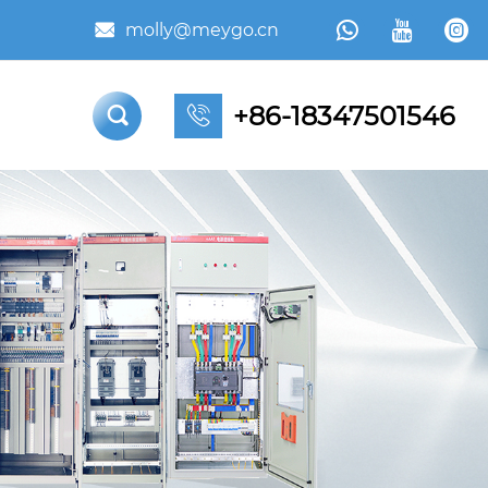



molly@meygo.cn

+86-18347501546

