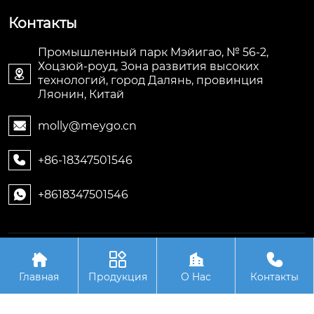
Контакты
Промышленный парк Мэйигао, № 56-2,
Хоцзюй-роуд, Зона развития высоких

технологий, город Далянь, провинция
Ляонин, Китай
molly@meygo.cn

+86-18347501546

+8618347501546

Авторское право©ООО Ляонин Мэйигао Электро




Автоматизация Оборудования
Главная
Продукция
О Hас
Контакты