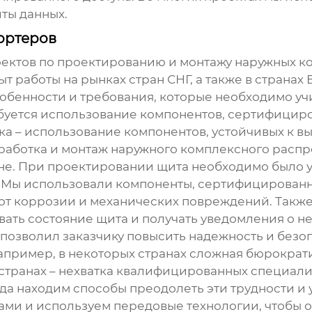
ты данных.
ортеров
ектов по проектированию и монтажу
наружных к
т работы на рынках стран СНГ, а также в странах
особенности и требования, которые необходимо у
ебуется использование компонентов, сертифицир
ока – использование компонентов, устойчивых к 
работка и монтаж
наружного комплексного распр
е. При проектировании щита необходимо было у
. Мы использовали компоненты, сертифицированн
 от коррозии и механических повреждений. Также
вать состояние щита и получать уведомления о н
и позволил заказчику повысить надежность и без
Например, в некоторых странах сложная бюрократи
 странах – нехватка квалифицированных специали
да находим способы преодолеть эти трудности и
ами и используем передовые технологии, чтобы о