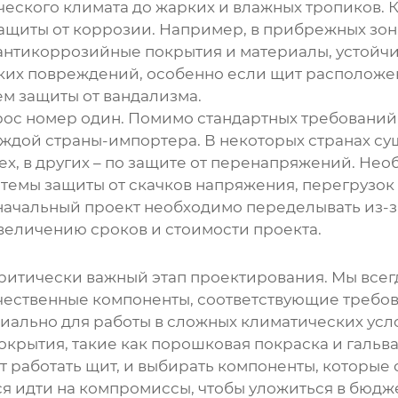
ического климата до жарких и влажных тропиков. 
ащиты от коррозии. Например, в прибрежных зон
антикоррозийные покрытия и материалы, устойчи
ких повреждений, особенно если щит расположен
ем защиты от вандализма.
прос номер один. Помимо стандартных требовани
ждой страны-импортера. В некоторых странах су
, в других – по защите от перенапряжений. Нео
темы защиты от скачков напряжения, перегрузок
оначальный проект необходимо переделывать из-
увеличению сроков и стоимости проекта.
критически важный этап проектирования. Мы все
чественные компоненты, соответствующие требов
ально для работы в сложных климатических усло
крытия, такие как порошковая покраска и гальва
т работать щит, и выбирать компоненты, которые
я идти на компромиссы, чтобы уложиться в бюджет