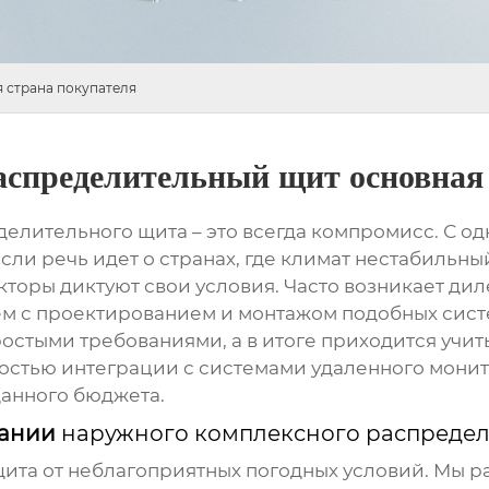
 страна покупателя
спределительный щит основная 
делительного щита
– это всегда компромисс. С о
сли речь идет о странах, где климат нестабильны
кторы диктуют свои условия. Часто возникает ди
ем с проектированием и монтажом подобных систе
простыми требованиями, а в итоге приходится учи
остью интеграции с системами удаленного монито
данного бюджета.
вании
наружного комплексного распредел
щита от неблагоприятных погодных условий. Мы р