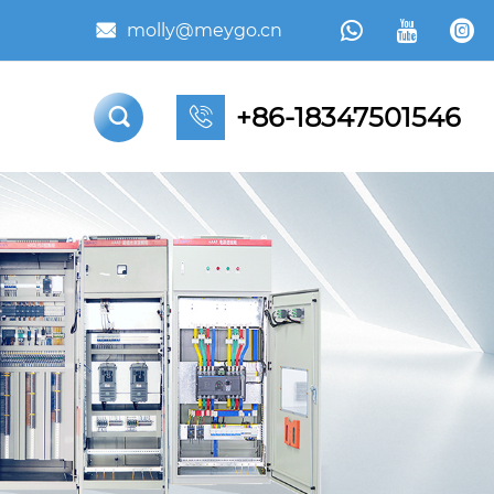



molly@meygo.cn

+86-18347501546

