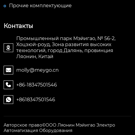
Прочие комплектующие
Контакты
Промышленный парк Мэйигао, № 56-2,
Хоцзюй-роуд, Зона развития высоких

технологий, город Далянь, провинция
Ляонин, Китай
molly@meygo.cn

+86-18347501546

+8618347501546

Авторское право©ООО Ляонин Мэйигао Электро
Автоматизация Оборудования