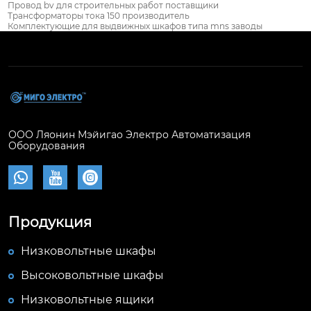
Провод bv для строительных работ поставщики
Трансформаторы тока 150 производитель
Комплектующие для выдвижных шкафов типа mns заводы
ООО Ляонин Мэйигао Электро Автоматизация
Оборудования



Продукция
Низковольтные шкафы
Высоковольтные шкафы
Низковольтные ящики