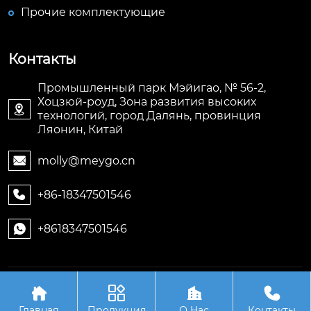
Прочие комплектующие
Контакты
Промышленный парк Мэйигао, № 56-2,
Хоцзюй-роуд, Зона развития высоких

технологий, город Далянь, провинция
Ляонин, Китай
molly@meygo.cn

+86-18347501546

+8618347501546

Авторское право©ООО Ляонин Мэйигао Электро




Автоматизация Оборудования
Главная
Продукция
О Hас
Контакты