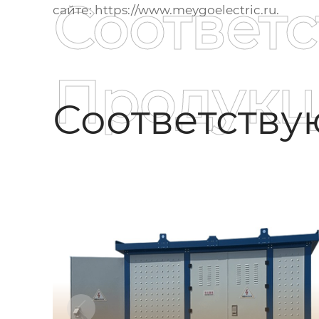
Соответ
сайте:
https://www.meygoelectric.ru
.
Продукц
Соответств