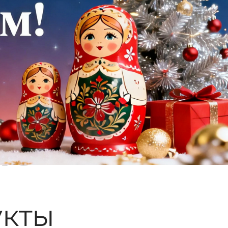
ые
кты