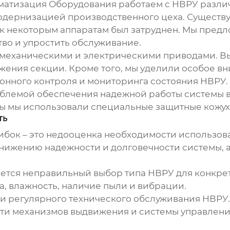
матизация Оборудования работаем с
НВРУ
различ
модернизацией производственного цеха. Сущест
п к некоторым аппаратам был затруднен. Мы пред
во и упростить обслуживание.
 механическими и электрическими приводами. Вы
ижения секции. Кроме того, мы уделили особое в
нного контроля и мониторинга состояния
НВРУ
.
облемой обеспечения надежной работы системы 
мы мы использовали специальные защитные кожу
ть
бок – это недооценка необходимости использов
нижению надежности и долговечности системы, а 
ется неправильный выбор типа
НВРУ
для конкре
а, влажность, наличие пыли и вибрации.
ти регулярного технического обслуживания
НВРУ
ти механизмов выдвижения и системы управления