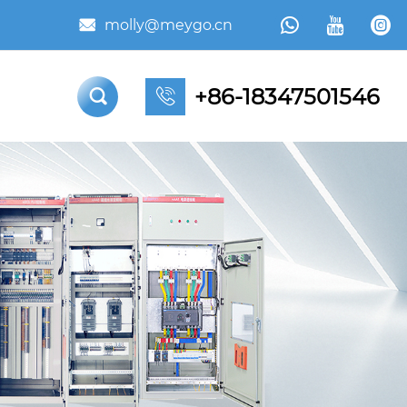



molly@meygo.cn

+86-18347501546

