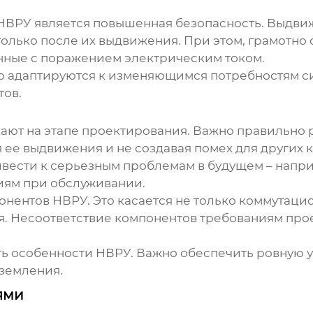
НВРУ
является повышенная безопасность. Выдви
я только после их выдвижения. При этом, грамотн
нные с поражением электрическим током.
о адаптируются к изменяющимся потребностям си
ов.
ают на этапе проектирования. Важно правильно 
 ее выдвижения и не создавая помех для других
вести к серьезным проблемам в будущем – напр
иям при обслуживании.
понентов
НВРУ
. Это касается не только коммутац
я. Несоответствие компонентов требованиям про
ть особенности
НВРУ
. Важно обеспечить ровную 
аземления.
ями