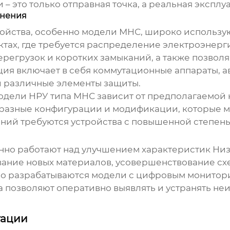
 это только отправная точка, а реальная эксплуа
енения
ойства
, особенно модели МНС, широко использ
ктах, где требуется распределение электроэнерг
регрузок и коротких замыканий, а также позвол
ция включает в себя коммутационные аппараты, 
и различные элементы защиты.
модели
НРУ типа МНС
зависит от предполагаемой 
 разные конфигурации и модификации, которые м
ий требуются устройства с повышенной степенью 
оянно работают над улучшением характеристик
Низ
зование новых материалов, усовершенствование 
но разрабатываются модели с цифровым монитор
а позволяют оперативно выявлять и устранять не
тации