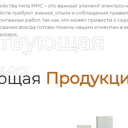
ойства типа МНС
– это важный элемент электрос
ойств требуют знаний, опыта и соблюдения правил
онтажных работ, так как это может привести к с
вания всегда готовы помочь нашим клиентам в 
ствующая
ановок.
ия
ующая
Продукц