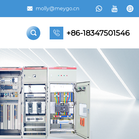



molly@meygo.cn

+86-18347501546

