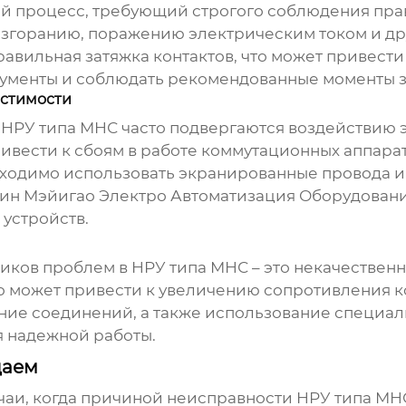
ый процесс, требующий строгого соблюдения пр
озгоранию, поражению электрическим током и др
вильная затяжка контактов, что может привести
рументы и соблюдать рекомендованные моменты з
естимости
х
НРУ типа МНС
часто подвергаются воздействию 
ивести к сбоям в работе коммутационных аппара
бходимо использовать экранированные провода и
нин Мэйигао Электро Автоматизация Оборудован
устройств.
ников проблем в
НРУ типа МНС
– это некачествен
о может привести к увеличению сопротивления кон
ание соединений, а также использование специа
я надежной работы.
даем
учаи, когда причиной неисправности
НРУ типа МН