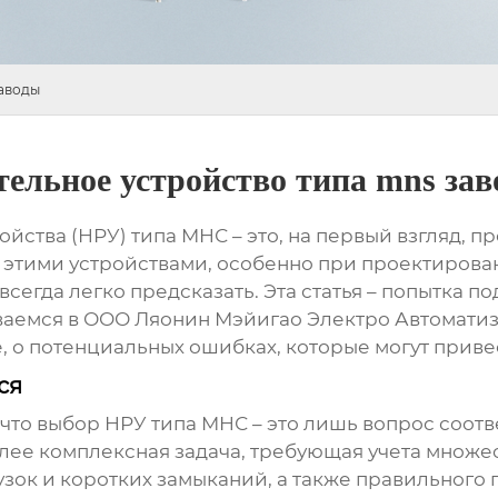
заводы
тельное устройство типа mns за
ойства (НРУ) типа МНС
– это, на первый взгляд, п
с этими устройствами, особенно при проектирова
егда легко предсказать. Эта статья – попытка п
иваемся в ООО Ляонин Мэйигао Электро Автомати
же, о потенциальных ошибках, которые могут прив
ся
 что выбор
НРУ типа МНС
– это лишь вопрос соот
олее комплексная задача, требующая учета множе
узок и коротких замыканий, а также правильного