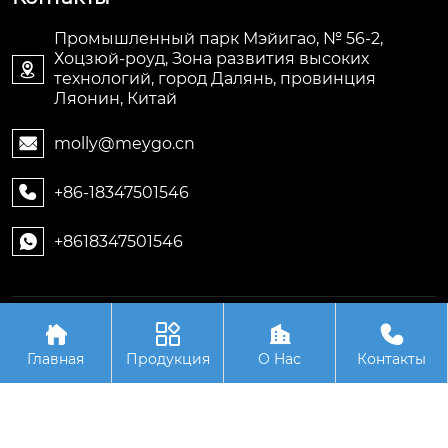
Промышленный парк Мэйигао, № 56-2,
Хоцзюй-роуд, Зона развития высоких

технологий, город Далянь, провинция
Ляонин, Китай
molly@meygo.cn

+86-18347501546

+8618347501546

Авторское право©ООО Ляонин Мэйигао Электро




Автоматизация Оборудования
Главная
Продукция
О Hас
Контакты