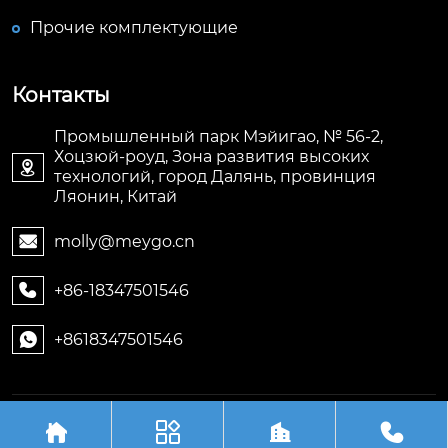
Прочие комплектующие
Контакты
Промышленный парк Мэйигао, № 56-2,
Хоцзюй-роуд, Зона развития высоких

технологий, город Далянь, провинция
Ляонин, Китай
molly@meygo.cn

+86-18347501546

+8618347501546

Авторское право©ООО Ляонин Мэйигао Электро




Автоматизация Оборудования