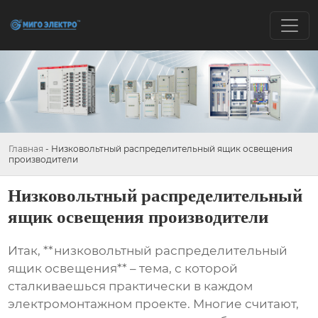
Главная
-
Низковольтный распределительный ящик освещения
производители
Низковольтный распределительный
ящик освещения производители
Итак, **низковольтный распределительный
ящик освещения** – тема, с которой
сталкиваешься практически в каждом
электромонтажном проекте. Многие считают,