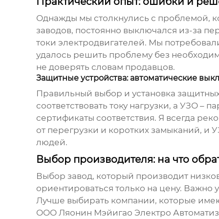
Практический опыт: ошибки и ре
Однажды мы столкнулись с проблемой, к
заводов, постоянно выключался из-за пе
токи электродвигателей. Мы потребовали
удалось решить проблему без необходим
не доверять словам продавцов.
Защитные устройства: автоматические вык
Правильный выбор и установка защитных
соответствовать току нагрузки, а УЗО – 
сертификаты соответствия. Я всегда ре
от перегрузки и коротких замыканий, и У
людей.
Выбор производителя: на что обра
Выбор
завод
, который производит
низко
ориентироваться только на цену. Важно 
Лучше выбирать компании, которые имеют
ООО Ляонин Мэйигао Электро Автоматизац