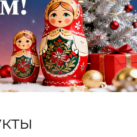
ые
кты