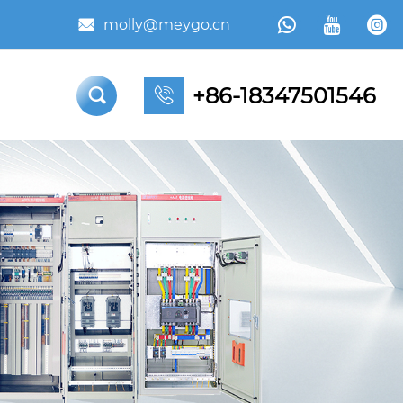



molly@meygo.cn

+86-18347501546

