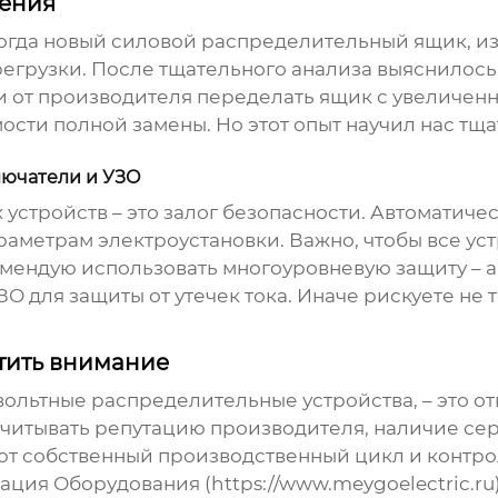
шения
огда новый
силовой распределительный ящик
, 
регрузки. После тщательного анализа выяснилось
 от производителя переделать ящик с увеличенн
ости полной замены. Но этот опыт научил нас тщ
лючатели и УЗО
 устройств – это залог безопасности. Автоматич
параметрам электроустановки. Важно, чтобы все 
комендую использовать многоуровневую защиту –
ЗО для защиты от утечек тока. Иначе рискуете не
тить внимание
вольтные распределительные устройства
, – это 
учитывать репутацию производителя, наличие сер
 собственный производственный цикл и контроль
ия Оборудования (https://www.meygoelectric.ru) 