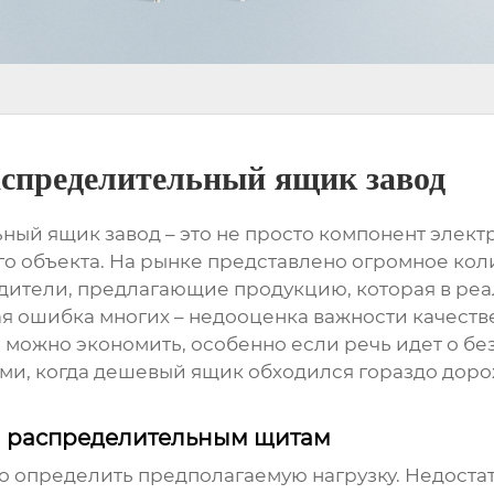
спределительный ящик завод
ьный ящик завод
– это не просто компонент элект
го объекта. На рынке представлено огромное кол
ители, предлагающие продукцию, которая в реал
ая ошибка многих – недооценка важности качест
где можно экономить, особенно если речь идет о 
ями, когда дешевый ящик обходился гораздо доро
м распределительным щитам
но определить предполагаемую нагрузку. Недост