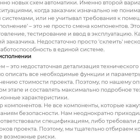
о новых схем автоматики. Именно второй вариан
ситуациями, когда заказчик изначально не поним
системами, или не учитывал требования к помещ
полнение' – это не просто смена компонентов. 
овление, тестирование и ввод в эксплуатацию. К
й заказчика. Недостаточно просто 'склеить' неск
работоспособность в единой системе.
 исполнении
 – это недостаточная детализация технического 
но описать все необходимые функции и параметр
чению стоимости проекта. Поэтому, по нашему оп
ном этапе и составлять максимально подробное т
ционные характеристики.
р компонентов. Не все компоненты, которые кажу
аниям безопасности. Нам неоднократно приходило
оответствовали спецификациям, либо требовали 
оков проекта. Поэтому, мы тщательно отбираем к
е возможные риски.