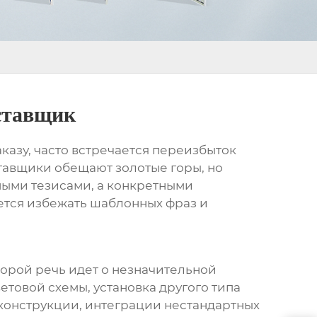
ставщик
аказу, часто встречается переизбыток
тавщики обещают золотые горы, но
сными тезисами, а конкретными
ется избежать шаблонных фраз и
 Порой речь идет о незначительной
товой схемы, установка другого типа
 конструкции, интеграции нестандартных