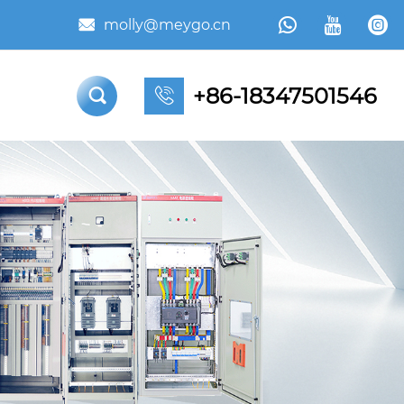



molly@meygo.cn

+86-18347501546

