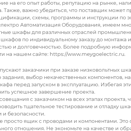
е на его опыт работы, репутацию на рынке, нали
 Также, важно убедиться, что поставщик может 
цификации, схемы, программы и инструкции по э
лектро Автоматизация Оборудования, имеем мно
тные шкафы
для различных отраслей промышленн
я шкафов по индивидуальному заказу до монтажа
остью и долговечностью. Более подробную инфо
на нашем сайте: https://www.meygoelectric.ru.
пускают заказчики при заказе
низковольтных шк
о задания, выбор некачественных компонентов, 
кафа перед запуском в эксплуатацию. Избегая э
чить успешное завершение проекта.
овещания с заказчиком на всех этапах проекта, 
оводить тщательное тестирование и отладку шка
и и безопасности.
не просто ящик с проводами и компонентами. Это 
ного отношения. Не экономьте на качестве и об