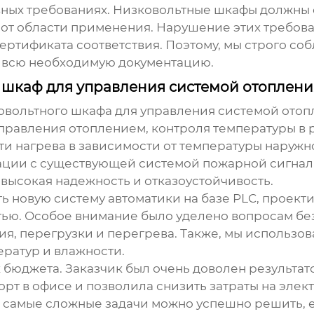
вных требованиях.
Низковольтные шкафы
должны 
и от области применения. Нарушение этих требов
сертификата соответствия. Поэтому, мы строго 
м всю необходимую документацию.
 шкаф для управления системой отоплени
овольтного шкафа
для управления системой отопл
правления отоплением, контроля температуры в 
и нагрева в зависимости от температуры наружно
ации с существующей системой пожарной сигнал
высокая надежность и отказоустойчивость.
ь новую систему автоматики на базе PLC, проект
ью. Особое внимание было уделено вопросам бе
ия, перегрузки и перегрева. Также, мы использо
ератур и влажности.
х бюджета. Заказчик был очень доволен результат
т в офисе и позволила снизить затраты на элект
 самые сложные задачи можно успешно решить, е