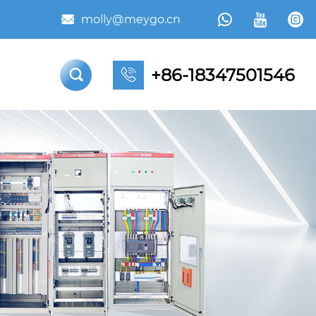



molly@meygo.cn

+86-18347501546

