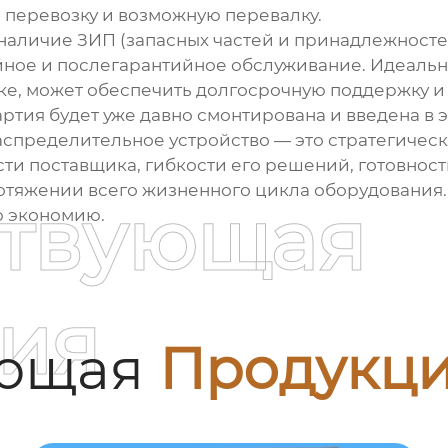
 перевозку и возможную перевалку.
 наличие ЗИП (запасных частей и принадлежносте
йное и послегарантийное обслуживание. Идеально
ке, может обеспечить долгосрочную поддержку и
артия будет уже давно смонтирована и введена в 
аспределительное устройство
— это стратегическ
ти поставщика, гибкости его решений, готовности
тяжении всего жизненного цикла оборудования. 
ствующая
ю экономию.
ия
ующая
Продукц