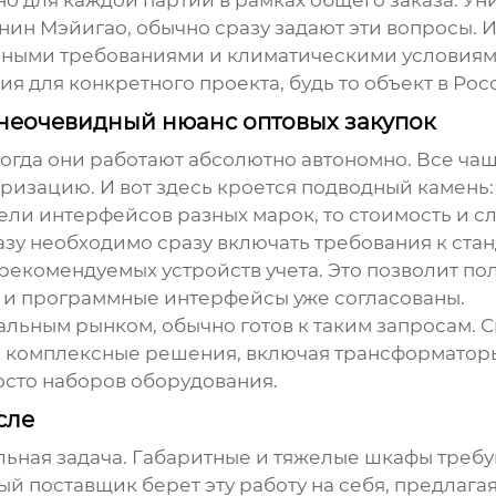
но для каждой партии в рамках общего заказа. У
нин Мэйигао
, обычно сразу задают эти вопросы.
азными требованиями и климатическими условиями,
 для конкретного проекта, будь то объект в Росс
 неочевидный нюанс оптовых закупок
огда они работают абсолютно автономно. Все ча
ризацию. И вот здесь кроется подводный камень: 
ли интерфейсов разных марок, то стоимость и сл
зу необходимо сразу включать требования к стан
 рекомендуемых устройств учета. Это позволит по
е и программные интерфейсы уже согласованы.
альным рынком, обычно готов к таким запросам. 
 а комплексные решения, включая трансформаторы т
осто наборов оборудования.
сле
льная задача. Габаритные и тяжелые шкафы требу
й поставщик берет эту работу на себя, предлагая