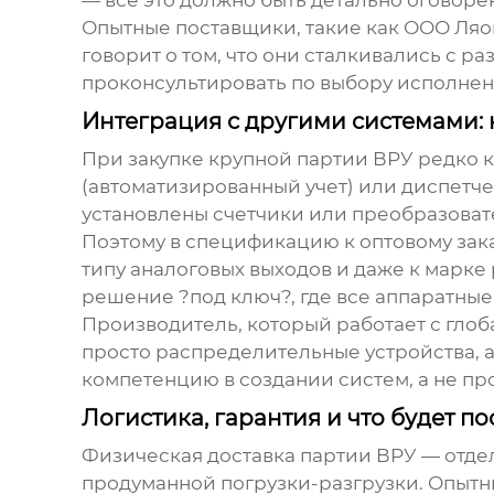
— всё это должно быть детально оговоре
Опытные поставщики, такие как
ООО Ляо
говорит о том, что они сталкивались с р
проконсультировать по выбору исполнения
Интеграция с другими системами:
При закупке крупной партии ВРУ редко к
(автоматизированный учет) или диспетче
установлены счетчики или преобразовате
Поэтому в спецификацию к оптовому зака
типу аналоговых выходов и даже к марке
решение ?под ключ?, где все аппаратны
Производитель, который работает с глоб
просто
распределительные устройства
,
компетенцию в создании систем, а не пр
Логистика, гарантия и что будет по
Физическая доставка партии ВРУ — отде
продуманной погрузки-разгрузки. Опытны