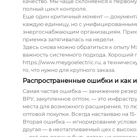
качество. Мы чаще склоняемся к первом
полный цикл контроля.
Еще один критичный момент — документа
каждую единицу, но с унифицированными
энергоснабжающим организациям. Приход
приемка затягивалась на недели.
Здесь снова можно обратиться к опыту
М
важность системного подхода. Хороший п
https://www.meygoelectric.ru
, а техничес
то, что нужно для крупного заказа.
Распространенные ошибки и как и
Самая частая ошибка — занижение резерв
ВРУ, закупленное оптом, — это инфрастр
места для возможного расширения, то лю
оптовой покупки. Всегда настаиваю на 15
Вторая ошибка — игнорирование условий
другая — в неотапливаемый цех с высоко