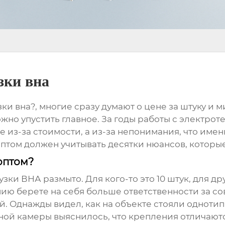
зки вна
ки вна?, многие сразу думают о цене за штуку и м
ожно упустить главное. За годы работы с электр
е из-за стоимости, а из-за непонимания, что имен
р оптом должен учитывать десятки нюансов, которы
оптом?
и ВНА размыто. Для кого-то это 10 штук, для друг
нию берете на себя больше ответственности за со
. Однажды видел, как на объекте стояли однотип
ной камеры выяснилось, что крепления отличаютс