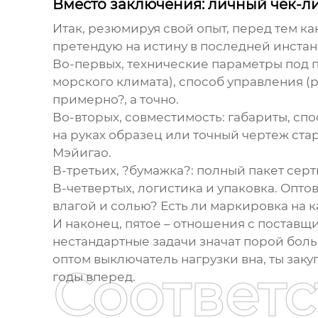
Вместо заключения: личный чек-ли
Итак, резюмируя свой опыт, перед тем ка
претендую на истину в последней инстан
Во-первых, технические параметры под п
морского климата), способ управления (р
примерно?, а точно.
Во-вторых, совместимость: габариты, сп
на руках образец или точный чертеж стар
Мэйигао
.
В-третьих, ?бумажка?: полный пакет серт
В-четвертых, логистика и упаковка. Опто
влагой и солью? Есть ли маркировка на к
И наконец, пятое – отношения с поставщи
нестандартные задачи значат порой больш
оптом выключатель нагрузки вна
, ты зак
Соответ
годы вперед.