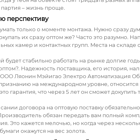
гда у тебя на объекте стоят тридцать разных апп
 партия – жизнь проще.
ую перспективу
умать только о моменте монтажа. Нужно сразу дума
окупать их сразу оптом же? Часто это разумно. На
ных камер и контактных групп. Места на складе о
й будет стабильно работать на рынке долгие год
птом?. Надежность поставщика, его история, нал
ООО Ляонин Мэйигао Электро Автоматизация О
признанию на международном уровне, относится 
это гарантия, что через 5 лет он сможет докупить
сании договора на оптовую поставку обязательно
Производитель обязан передать вам полный компл
я. Это кажется мелочью, но когда через несколь
бумаги окажутся на вес золота.