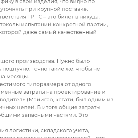
фику в свои изделия, что видно по
уточнять при крупной поставке.
тствия ТР ТС – это билет в никуда.
отоколы испытаний конкретной партии,
з которой даже самый качественный
ьшого производства. Нужно было
поштучно, точно такие же, чтобы не
на месяцы.
местимого типоразмера от одного
еменные затраты на проектирование и
водитель (
Мэйигао
, кстати, был одним из
ичных цепей. В итоге общие затраты
общими запасными частями. Это
ния логистики, складского учета,