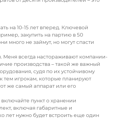
аратов от десяти производителей – это
ть на 10-15 лет вперед. Ключевой
пример, закупить на партию в 50
ни много не займут, но могут спасти
ы. Меня всегда настораживают компании-
ичие производства – такой же важный
борудования
, судя по их устойчивому
к тем игрокам, которые планируют
 тот же самый аппарат или его
 включайте пункт о хранении
ект, включая габаритные и
ко лет нужно будет встроить еще один