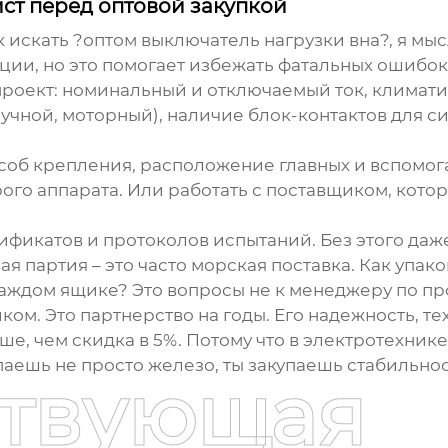
ст перед оптовой закупкой
к искать ?оптом выключатель нагрузки вна?, я мы
ции, но это помогает избежать фатальных ошибок
роект: номинальный и отключаемый ток, климати
учной, моторный), наличие блок-контактов для си
особ крепления, расположение главных и вспомог
ого аппарата. Или работать с поставщиком, котор
ификатов и протоколов испытаний. Без этого даже
вая партия – это часто морская поставка. Как упа
аждом ящике? Это вопросы не к менеджеру по про
ком. Это партнерство на годы. Его надежность, т
е, чем скидка в 5%. Потому что в электротехнике
упаешь не просто железо, ты закупаешь стабильн
ствующая