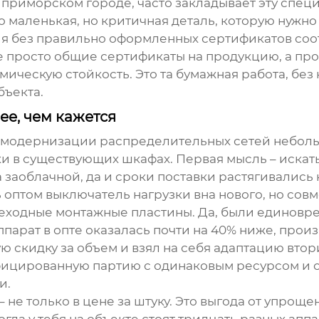
в приморском городе, часто закладывает эту специ
маленькая, но критичная деталь, которую нужно 
я без правильно оформленных сертификатов соотве
не просто общие сертификаты на продукцию, а пр
ическую стойкость. Это та бумажная работа, бе
бъекта.
ее, чем кажется
т модернизации распределительных сетей небол
и в существующих шкафах. Первая мысль – искать 
заоблачной, да и сроки поставки растягивались 
ь
оптом выключатель нагрузки вна
нового, но сов
ереходные монтажные пластины. Да, были единовр
ппарат в опте оказалась почти на 40% ниже, произ
 скидку за объем и взял на себя адаптацию втор
ифицированную партию с одинаковым ресурсом и 
и.
– не только в цене за штуку. Это выгода от упроще