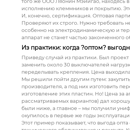
того же
ООО Ляонин Мэйигао
, находясь 
исполнению клеммников и покрытию. Это 
И, конечно, сертификация. Оптовая парти
Проверяют их строго. Нужно требовать 
особенно на электродинамическую и терм
аппарат не станет частью законченного о
Из практики: когда ?оптом? выгодн
Приведу случай из практики. Был проек
заменить около 30 выключателей нагрузк
переделывать крепления. Цена выходила 
Мы решили пойти другим путем: закупит
производителя, а под них изготовить п
изготовление этих пластин. Но! Цена за а
рассматриваемых вариантов) дал хорошую
были ниже, а главное – мы получили ун
окупилось в первые же годы эксплуатаци
Этот пример показывает, что выгода опта 