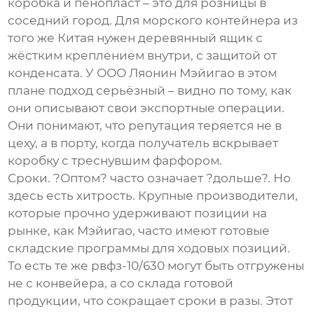
коробка и пенопласт – это для розницы в
соседний город. Для морского контейнера из
того же Китая нужен деревянный ящик с
жёстким креплением внутри, с защитой от
конденсата. У
ООО Ляонин Мэйигао
в этом
плане подход серьёзный – видно по тому, как
они описывают свои экспортные операции.
Они понимают, что репутация теряется не в
цеху, а в порту, когда получатель вскрывает
коробку с треснувшим фарфором.
Сроки. ?Оптом? часто означает ?дольше?. Но
здесь есть хитрость. Крупные производители,
которые прочно удерживают позиции на
рынке, как Мэйигао, часто имеют готовые
складские программы для ходовых позиций.
То есть те же
рвфз-10/630
могут быть отгружены
не с конвейера, а со склада готовой
продукции, что сокращает сроки в разы. Этот