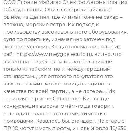
ООО Ляонин Мэйигао Электро Автоматизация
Оборудования
. Они с северокитайского
рынка, из Даляня, где климат тоже не сахар –
влажно, морские ветра. Их подход к
производству высоковольтного оборудования,
судя по практике, изначально заточен под
жёсткие условия. Когда просматриваешь их
сайт
https://www.meygoelectric.ru
, видно, что
акцент на надёжности и соответствии не
только китайским, но и международным
стандартам. Для оптового покупателя это
важно – значит, можно ожидать единого
качества по всей партии, а не лотереи. Их
позиция на рынке Северного Китая, где
конкуренция высока, о чём-то да говорит.
Ещё один нюанс – это совместимость с
приводами. Казалось бы, стандарт. Но старые
ПР-10 могут иметь люфты, и новый
рвфз-10/630