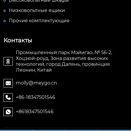
Высоковольтные шкафы
Низковольтные ящики
Прочие комплектующие
Контакты
Промышленный парк Мэйигао, № 56-2,
Хоцзюй-роуд, Зона развития высоких

технологий, город Далянь, провинция
Ляонин, Китай
molly@meygo.cn

+86-18347501546

+8618347501546
