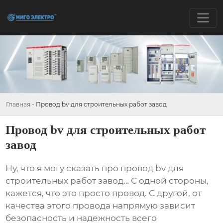
Главная
-
Провод bv для строительных работ завод
Провод bv для строительных работ
завод
Ну, что я могу сказать про
провод bv для
строительных работ завод
… С одной стороны,
кажется, что это просто провод. С другой, от
качества этого провода напрямую зависит
безопасность и надежность всего