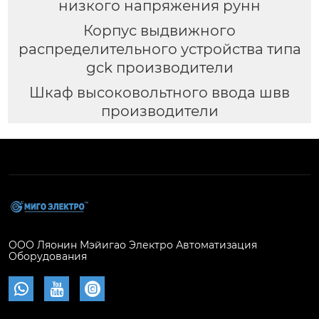
низкого напряжения рунн
Корпус выдвижного
распределительного устройства типа
gck производители
Шкаф высоковольтного ввода швв
производители
ООО Ляонин Мэйигао Электро Автоматизация
Оборудования


