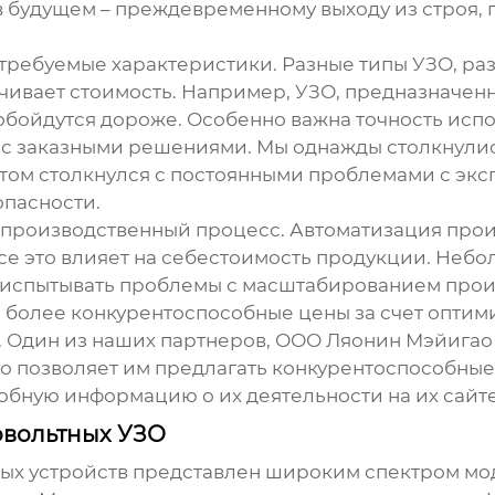
 будущем – преждевременному выходу из строя, 
 требуемые характеристики. Разные типы УЗО, ра
чивает стоимость. Например, УЗО, предназначен
бойдутся дороже. Особенно важна точность испол
 с заказными решениями. Мы однажды столкнулись
том столкнулся с постоянными проблемами с эксп
пасности.
о производственный процесс. Автоматизация про
е это влияет на себестоимость продукции. Небо
т испытывать проблемы с масштабированием прои
ть более конкурентоспособные цены за счет опти
 Один из наших партнеров, ООО Ляонин Мэйигао
то позволяет им предлагать конкурентоспособны
робную информацию о их деятельности на
их сайт
овольтных УЗО
ых устройств
представлен широким спектром мо