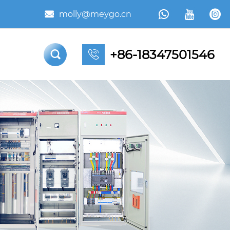



molly@meygo.cn

+86-18347501546

