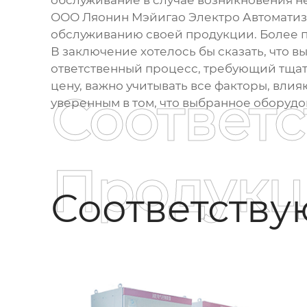
обслуживание в случае возникновения н
ООО Ляонин Мэйигао Электро Автоматиза
обслуживанию своей продукции. Более 
В заключение хотелось бы сказать, что 
ответственный процесс, требующий тщате
цену, важно учитывать все факторы, вли
Соответ
уверенным в том, что выбранное оборуд
Продукц
Соответств