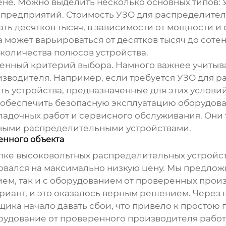
цене. Можно выделить несколько основных типов:
предприятий. Стоимость УЗО для распределител
ать десятков тысяч, в зависимости от мощности и
 может варьироваться от десятков тысяч до сотен
 количества полюсов устройства.
твенный критерий выбора. Намного важнее учитыв
изводителя. Например, если требуется УЗО для 
ь устройства, предназначенные для этих условий
 обеспечить безопасную эксплуатацию оборудова
аладочных работ и сервисного обслуживания. Они 
ными распределительными устройствами
.
енного объекта
упке
высоковольтных распределительных устройс
ровался на максимально низкую цену. Мы предлож
ем, так и с оборудованием от проверенных прои
ариант, и это оказалось верным решением. Через
ика начало давать сбои, что привело к простою
орудование от проверенного производителя работ