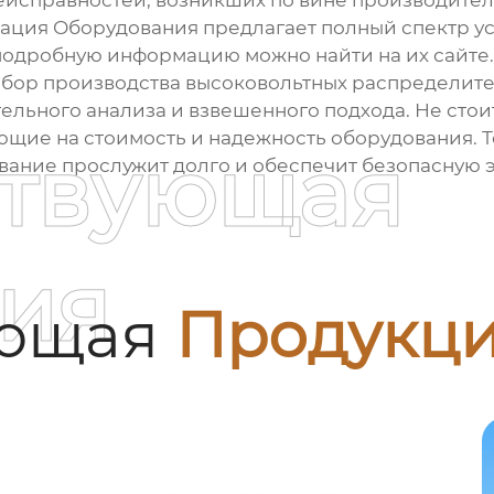
еисправностей, возникших по вине производител
ция Оборудования предлагает полный спектр ус
подробную информацию можно найти на их сайте.
выбор
производства высоковольтных распределите
льного анализа и взвешенного подхода. Не стои
яющие на стоимость и надежность оборудования. Т
ствующая
ование прослужит долго и обеспечит безопасную 
ия
ующая
Продукц