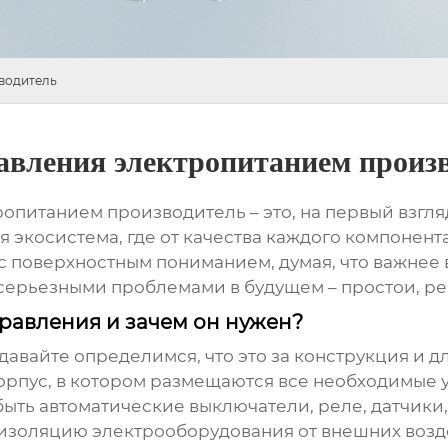
водитель
ления электропитанием произв
ропитанием производитель
– это, на первый взгл
я экосистема, где от качества каждого компонент
с поверхностным пониманием, думая, что важнее в
серьезными проблемами в будущем – простои, ремо
равления и зачем он нужен?
давайте определимся, что это за конструкция и 
корпус, в котором размещаются все необходимые 
быть автоматические выключатели, реле, датчик
 изоляцию электрооборудования от внешних возд