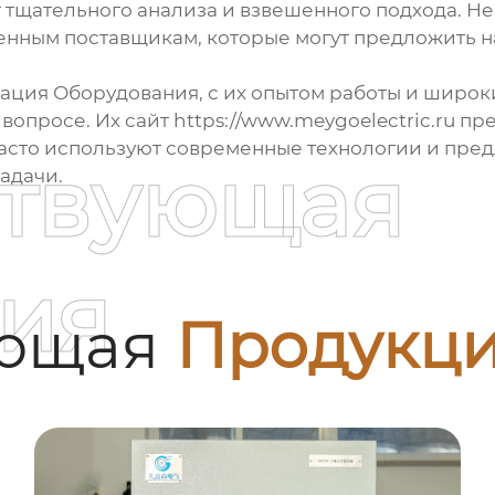
тщательного анализа и взвешенного подхода. Не 
ренным поставщикам, которые могут предложить 
ация Оборудования, с их опытом работы и широк
вопросе. Их сайт
https://www.meygoelectric.ru
пре
часто используют современные технологии и пред
ствующая
адачи.
ия
ующая
Продукц