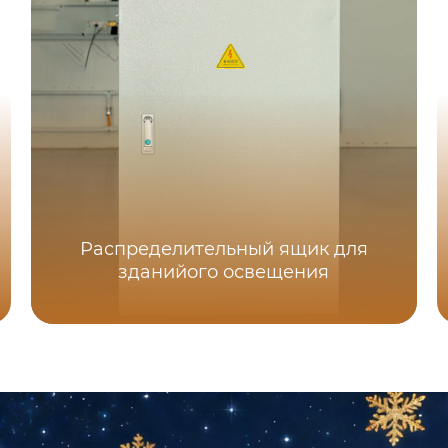
Распределительный ящик для
зданийого освещения