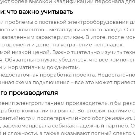
буют более высокой квалификации персонала для
: что важно учитывать
кли проблемы с поставкой
электрооборудования д
ого из клиентов – металлургического завода. Ока
 заявленным характеристикам. В итоге, после мон
го времени и денег на устранение неполадок.
самой низкой ценой. Важно тщательно изучить те
. Обязательно нужно убедиться, что все компонен
и и нормативным документам.
недостаточная проработка проекта. Недостаточно
нная схема подключения – все это может привес
го производителя
ения электропитанием производитель
, я бы ре
 работы компании на рынке. Во-вторых, наличие с
арантийного и послегарантийного обслуживания
, зарекомендовала себя как надежный партнер. 
 сложности, а также оказывают полный спектр у