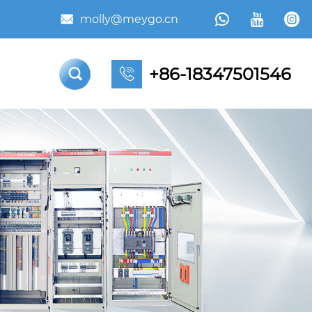



molly@meygo.cn

+86-18347501546

