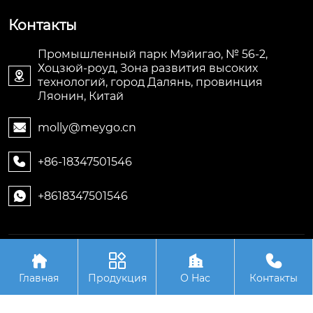
Контакты
Промышленный парк Мэйигао, № 56-2,
Хоцзюй-роуд, Зона развития высоких

технологий, город Далянь, провинция
Ляонин, Китай
molly@meygo.cn

+86-18347501546

+8618347501546

Авторское право©ООО Ляонин Мэйигао Электро




Автоматизация Оборудования
Главная
Продукция
О Hас
Контакты