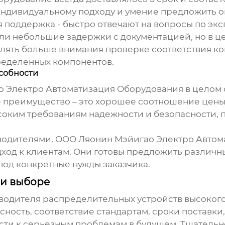
к индивидуальному подходу и умение предложить
ая поддержка - быстро отвечают на вопросы по эк
али небольшие задержки с документацией, но в це
делять больше внимания проверке соответствия к
пределенных компонентов.
собности
 Электро Автоматизация Оборудования в целом 
е преимущество – это хорошее соотношение цены
соким требованиям надежности и безопасности, п
водителями, ООО Ляонин Мэйигао Электро Автом
одход к клиентам. Они готовы предложить различ
 под конкретные нужды заказчика.
ри выборе
водителя распределительных устройств высоког
ность, соответствие стандартам, сроки поставки,
ести к серьезным проблемам в будущем. Тщатель