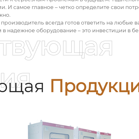
 И самое главное – четко определите свои потр
жно.
 производитель всегда готов ответить на любые 
 в надежное оборудование – это инвестиции в б
ствующая
ия
ующая
Продукц