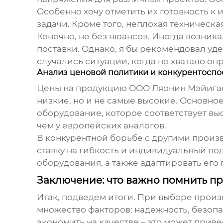
Особенно хочу отметить их готовность 
задачи. Кроме того, неплохая техническ
Конечно, не без нюансов. Иногда возник
поставки. Однако, я бы рекомендовал у
случались ситуации, когда не хватало о
Анализ ценовой политики и конкурентоспо
Цены на продукцию ООО Ляонин Мэйигао
низкие, но и не самые высокие. Основно
оборудование, которое соответствует вы
чем у европейских аналогов.
В конкурентной борьбе с другими произ
ставку на гибкость и индивидуальный п
оборудования, а также адаптировать его
Заключение: что важно помнить п
Итак, подведем итоги. При выборе
произ
множество факторов: надежность, безопас
экономить на качестве – это может прив