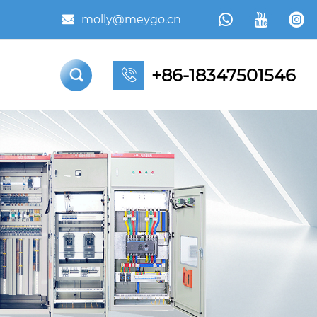



molly@meygo.cn

+86-18347501546

