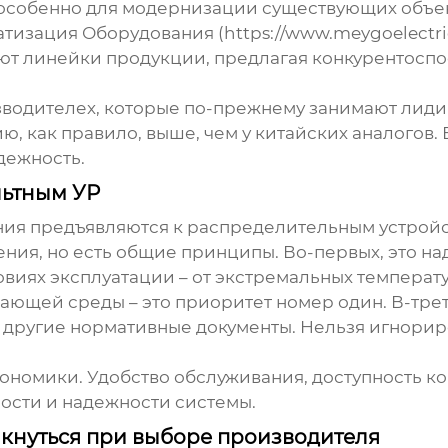
, особенно для модернизации существующих объек
изация Оборудования (https://www.meygoelectri
т линейки продукции, предлагая конкурентоспос
изводителех, которые по-прежнему занимают лид
ю, как правило, выше, чем у китайских аналогов. 
дежность.
льтным УР
ния предъявляются к
распределительным устройс
ения, но есть общие принципы. Во-первых, это 
овиях эксплуатации – от экстремальных температу
ающей среды – это приоритет номер один. В-трет
 и другие нормативные документы. Нельзя игнорир
гономики. Удобство обслуживания, доступность к
ности и надежности системы.
кнуться при выборе производителя