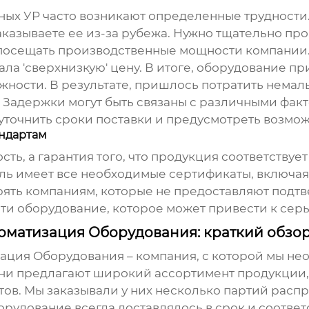
ных УР
часто возникают определенные трудности
аказываете ее из-за рубежа. Нужно тщательно пр
посещать производственные мощности компании. Я
ала 'сверхнизкую' цену. В итоге, оборудование 
жности. В результате, пришлось потратить немалы
. Задержки могут быть связаны с различными факт
уточнить сроки поставки и предусмотреть возмо
андартам
ть, а гарантия того, что продукция соответствуе
ель имеет все необходимые сертификаты, включая
рять компаниям, которые не предоставляют подтв
сти оборудование, которое может привести к сер
матизация Оборудования: краткий обзор
ция Оборудования – компания, с которой мы неод
Они предлагают широкий ассортимент продукции
ов. Мы заказывали у них несколько партий
распр
орудование всегда доставлялось в срок и соотве